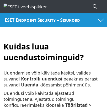
ESET Endpoint Security – Sisukord
Kuidas luua
uuendustoiminguid?
Uuendamise võib käivitada käsitsi, valides
suvandi
Kontrolli uuendusi
peaaknas pärast
suvandi
Uuenda
klõpsamist põhimenüüs.
Uuendusi võib käivitada ajastatud
toimingutena. Ajastatud toimingu
konfigureerimiseks klõpsake
Tööriistad
>