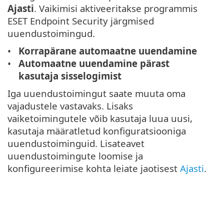
Ajasti
. Vaikimisi aktiveeritakse programmis
ESET Endpoint Security järgmised
uuendustoimingud.
Korrapärane automaatne uuendamine
Automaatne uuendamine pärast
kasutaja sisselogimist
Iga uuendustoimingut saate muuta oma
vajadustele vastavaks. Lisaks
vaiketoimingutele võib kasutaja luua uusi,
kasutaja määratletud konfiguratsiooniga
uuendustoiminguid. Lisateavet
uuendustoimingute loomise ja
konfigureerimise kohta leiate jaotisest
Ajasti
.