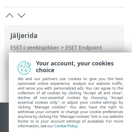
Jäljerida
ESET-i veebispikker
>
ESET Endpoint
Security
>
Toote ESET Endpoint Security
kasutamine
>
Uuendamine
> Kuidas luua
Your account, your cookies
uuendustoiminguid?
choice
We and our partners use cookies to give you the best
optimized online experience, analyze our website traffic,
and serve you with personalized ads. You can agree to the
collection of all cookies by clicking "Accept all and close",
decline all non-essential cookies by choosing "Accept
essential cookies only", or adjust your cookie settings by
clicking "Manage cookies". You also have the right to
withdraw your consent or change your cookie preferences
Vaata tavaarvutile mõeldud veebilehte
anytime by clicking the "Manage cookies" link in our website
footer or in your account settings (if available). For more
End of Life
information, see our
Cookie Policy
.
ESET-i teabebaas