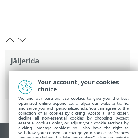
Jäljerida
ESET-i veebispikker
>
ESET Endpoint
Security
>
Spetsifikatsioonid >
Your account, your cookies
Süsteeminõuded
choice
We and our partners use cookies to give you the best
optimized online experience, analyze our website traffic,
and serve you with personalized ads. You can agree to the
collection of all cookies by clicking "Accept all and close",
decline all non-essential cookies by choosing "Accept
essential cookies only", or adjust your cookie settings by
clicking "Manage cookies". You also have the right to
withdraw your consent or change your cookie preferences
Vaata tavaarvutile mõeldud veebilehte
anytime by clicking the "Manage cookies" link in our website