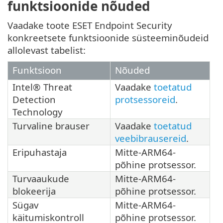
funktsioonide nõuded
Vaadake toote ESET Endpoint Security
konkreetsete funktsioonide süsteeminõudeid
allolevast tabelist:
Funktsioon
Nõuded
Intel® Threat
Vaadake
toetatud
Detection
protsessoreid
.
Technology
Turvaline brauser
Vaadake
toetatud
veebibrausereid
.
Eripuhastaja
Mitte-ARM64-
põhine protsessor.
Turvaaukude
Mitte-ARM64-
blokeerija
põhine protsessor.
Sügav
Mitte-ARM64-
käitumiskontroll
põhine protsessor.