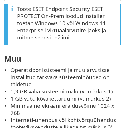
Toote ESET Endpoint Security ESET
PROTECT On-Prem loodud installer
toetab Windows 10 või Windows 11
Enterprise'i virtuaalarvutite jaoks ja
mitme seansi režiimi.
Muu
Operatsioonisüsteemi ja muu arvutisse
installitud tarkvara süsteeminõuded on
täidetud
0,3 GB vaba süsteemi mälu (vt märkus 1)
1 GB vaba kõvakettaruumi (vt märkus 2)
Minimaalne ekraani eraldusvõime 1024 x
768
Interneti-ühendus või kohtvõrguühendus
tootevärskenduste allikaga (vt märkus 3)