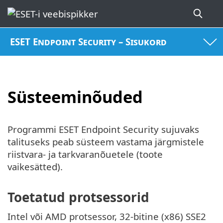
ESET Endpoint Security – Sisukord
Süsteeminõuded
Programmi ESET Endpoint Security sujuvaks
talituseks peab süsteem vastama järgmistele
riistvara- ja tarkvaranõuetele (toote
vaikesätted).
Toetatud protsessorid
Intel või AMD protsessor, 32-bitine (x86) SSE2