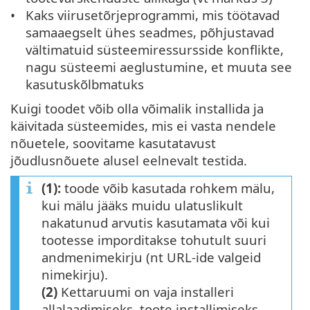
Kaks viirusetõrjeprogrammi, mis töötavad
samaaegselt ühes seadmes, põhjustavad
vältimatuid süsteemiressursside konflikte,
nagu süsteemi aeglustumine, et muuta see
kasutuskõlbmatuks
Kuigi toodet võib olla võimalik installida ja
käivitada süsteemides, mis ei vasta nendele
nõuetele, soovitame kasutatavust
jõudlusnõuete alusel eelnevalt testida.
(1):
toode võib kasutada rohkem mälu,
kui mälu jääks muidu ulatuslikult
nakatunud arvutis kasutamata või kui
tootesse imporditakse tohutult suuri
andmenimekirju (nt URL-ide valgeid
nimekirju).
(2)
Kettaruumi on vaja installeri
allalaadimiseks, toote installimiseks,