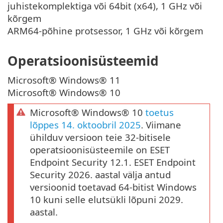
juhistekomplektiga või 64bit (x64), 1 GHz või
kõrgem
ARM64-põhine protsessor, 1 GHz või kõrgem
Operatsioonisüsteemid
Microsoft® Windows® 11
Microsoft® Windows® 10
Microsoft® Windows® 10
toetus
lõppes 14. oktoobril 2025
. Viimane
ühilduv versioon teie 32-bitisele
operatsioonisüsteemile on ESET
Endpoint Security 12.1. ESET Endpoint
Security 2026. aastal välja antud
versioonid toetavad 64-bitist Windows
10 kuni selle elutsükli lõpuni 2029.
aastal.