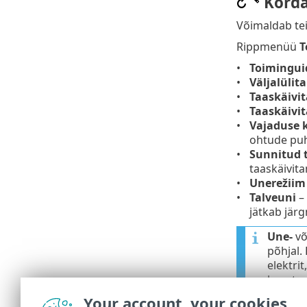
Korda
Võimaldab tei
Rippmenüü
T
Toiminguid
Väljalülit
Taaskäivit
Taaskäivi
Vajaduse 
ohtude pu
Sunnitud 
taaskäivita
Unerežiim
Talveuni
– 
jätkab järg
Une-
võ
põhjal.
elektri
kasutad
Your account, your cookies