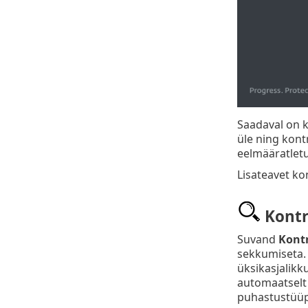
Saadaval on ka
üle ning kont
eelmääratletud
Lisateavet ko
Kontr
Suvand
Kontr
sekkumiseta.
üksikasjalikk
automaatselt 
puhastustüüp