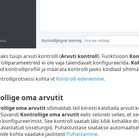
ks tüüpi arvuti kontrolli (
Arvuti kontroll
). Funktsioon
Kon
rolliparameetreid ei ole vaja täiendavalt konfigureerida.
Ko
 kontrolliprofiili ja määrata kontrolli jaoks kindlaid sihtmä
ntrolliprotsessi kohta vt
Kontrolli edenemine
.
ollige oma arvutit
ollige oma arvutit
võimaldab teil kiiresti käivitada arvuti 
 Suvandi
Kontrollige oma arvutit
eelis seisneb selles, et s
u konfigureerimist. See kontroll vaatab läbi kõik kohalike dr
avastatud sissetungid. Puhastustase seatakse automaatsel
ide kohta vaadake jaotisest
Puhastamine
.