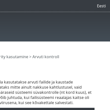
Eesti
rity kasutamine
> Arvuti kontroll
 kasutatakse arvuti failide ja kaustade
itataks mitte ainult nakkuse kahtlustusel, vaid
raseid süsteemi süvakontrolle (nt kord kuus), et
õib juhtuda, kui failisüsteemi reaalajas kaitse oli
iirusena, kui see kõvakettale salvestati.