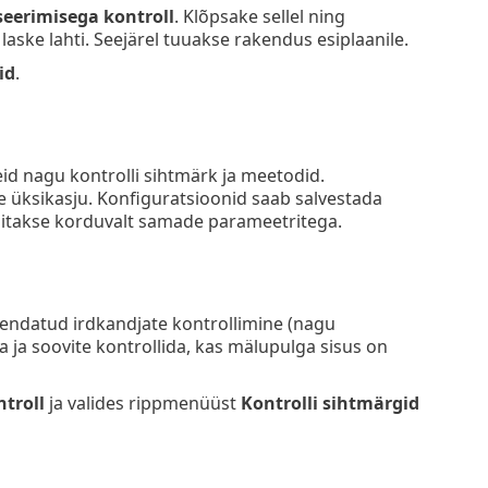
eerimisega kontroll
. Klõpsake sellel ning
laske lahti. Seejärel tuuakse rakendus esiplaanile.
id
.
id nagu kontrolli sihtmärk ja meetodid.
 üksikasju. Konfiguratsioonid saab salvestada
ollitakse korduvalt samade parameetritega.
ühendatud irdkandjate kontrollimine (nagu
 ja soovite kontrollida, kas mälupulga sisus on
troll
ja valides rippmenüüst
Kontrolli sihtmärgid