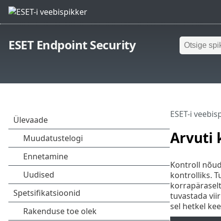
ESET Endpoint Security
ESET-i veebis
Arvuti 
Kontroll nõud
kontrolliks. T
korrapäraselt
tuvastada vii
sel hetkel kee