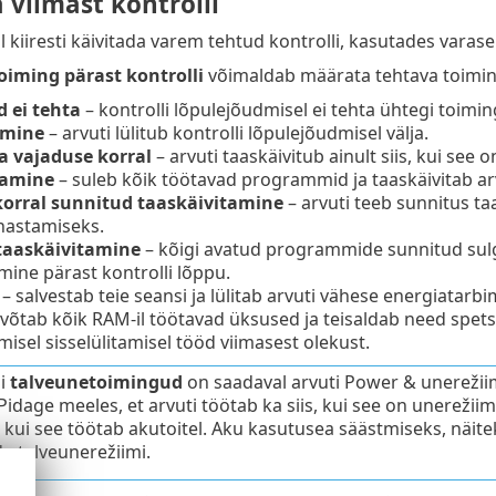
 viimast kontrolli
l kiiresti käivitada varem tehtud kontrolli, kasutades vara
oiming pärast kontrolli
võimaldab määrata tehtava toiming
 ei tehta
– kontrolli lõpulejõudmisel ei tehta ühtegi toimin
amine
– arvuti lülitub kontrolli lõpulejõudmisel välja.
a vajaduse korral
– arvuti taaskäivitub ainult siis, kui see
tamine
– suleb kõik töötavad programmid ja taaskäivitab arv
korral sunnitud taaskäivitamine
– arvuti teeb sunnitus taa
hastamiseks.
taaskäivitamine
– kõigi avatud programmide sunnitud sulg
mine pärast kontrolli lõppu.
– salvestab teie seansi ja lülitab arvuti vähese energiatarbim
võtab kõik RAM-il töötavad üksused ja teisaldab need spetsiaa
misel sisselülitamisel tööd viimasest olekust.
i
talveunetoimingud
on saadaval arvuti Power & unerežiimi
 Pidage meeles, et arvuti töötab ka siis, kui see on unerežii
t, kui see töötab akutoitel. Aku kasutusea säästmiseks, näite
a talveunerežiimi.