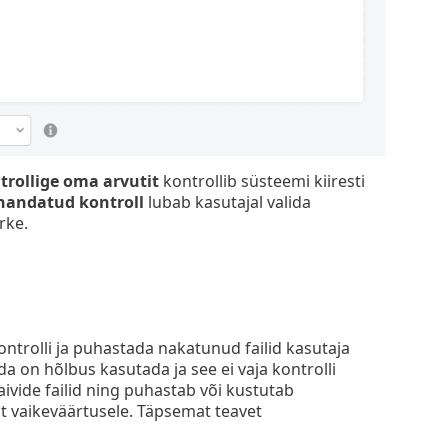
trollige oma arvutit
kontrollib süsteemi kiiresti
handatud kontroll
lubab kasutajal valida
rke.
kontrolli ja puhastada nakatunud failid kasutaja
eda on hõlbus kasutada ja see ei vaja kontrolli
aivide failid ning puhastab või kustutab
t vaikeväärtusele. Täpsemat teavet