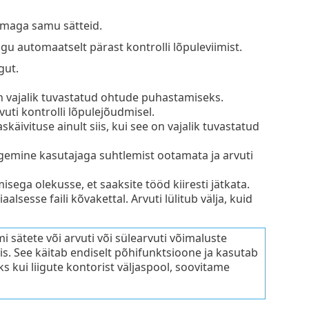
semaga samu sätteid.
u automaatselt pärast kontrolli lõpuleviimist.
gut.
 on vajalik tuvastatud ohtude puhastamiseks.
uti kontrolli lõpulejõudmisel.
skäivituse ainult siis, kui see on vajalik tuvastatud
emine kasutajaga suhtlemist ootamata ja arvuti
isega olekusse, et saaksite tööd kiiresti jätkata.
lsesse faili kõvakettal. Arvuti lülitub välja, kuid
 sätete või arvuti või sülearvuti võimaluste
mis. See käitab endiselt põhifunktsioone ja kasutab
ks kui liigute kontorist väljaspool, soovitame