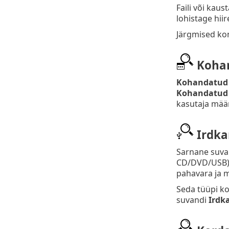
Faili või kaus
lohistage hiir
Järgmised kon
Kohan
Kohandatud 
Kohandatud 
kasutaja määr
Irdka
Sarnane suv
CD/DVD/USB). 
pahavara ja m
Seda tüüpi ko
suvandi
Irdk