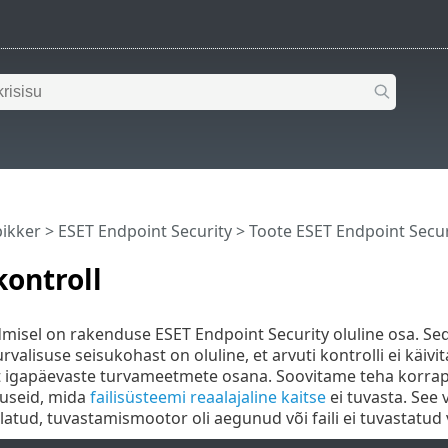
pikker
>
ESET Endpoint Security
>
Toote ESET Endpoint Secu
kontroll
misel on rakenduse ESET Endpoint Security oluline osa. Seda
urvalisuse seisukohast on oluline, et arvuti kontrolli ei käiv
 igapäevaste turvameetmete osana. Soovitame teha korrapä
ruseid, mida
failisüsteemi reaalajaline kaitse
ei tuvasta. See v
latud, tuvastamismootor oli aegunud või faili ei tuvastatud v