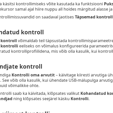
ta käsitsi kontrollimiseks võite kasutada ka funktsiooni
Puks
ekursor samal ajal hiire nuppu all hoides märgitud alasse ja 
trollimissuvandid on saadaval jaotises
Täpsemad kontroll
datud kontroll
kontroll
võimaldab teil täpsustada kontrollimisparameetre
kontrolli
eeliseks on võimalus konfigureerida parameetrite
atud kontrolliprofiilidena, mis võib olla kasulik, kui kontr
ndjate kontroll
andiga
Kontrolli oma arvutit
– käivitage kiiresti arvutiga 
See võib olla kasulik, kui ühendate USB-mälupulga arvutiga
uid võimalikke ohte.
ntrolli saab ka käivitada, klõpsates valikut
Kohandatud kon
andjad
ning klõpsates seejärel käsku
Kontrolli
.