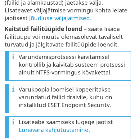
(failid ja alamkaustad) jäetakse välja.
Lisateavet väljajätmise vormingu kohta leiate
jaotisest
Jõudluse väljajätmised.
Kaitstud failitüüpide loend
– saate lisada
failitüüpe või muuta olemasolevat tavaliselt
turvatud ja jälgitavate failitüüpide loendit.
Varundamisprotsessi käivitamisel
kontrollib ja käivitab süsteem protsessi
ainult NTFS-vormingus kõvakettal.
Varukoopia loomisel kopeeritakse
varundatud failid draivile, kuhu on
installitud ESET Endpoint Security.
Lisateabe saamiseks lugege jaotist
Lunavara kahjutustamine
.