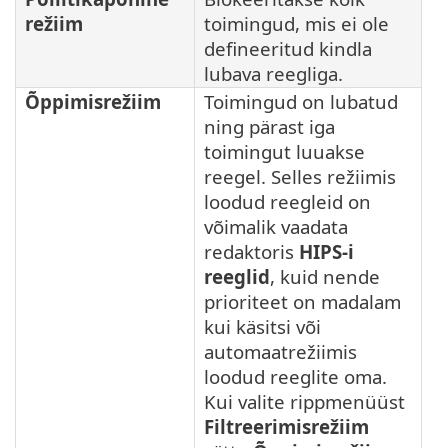
režiim
toimingud, mis ei ole
defineeritud kindla
lubava reegliga.
Õppimisrežiim
Toimingud on lubatud
ning pärast iga
toimingut luuakse
reegel. Selles režiimis
loodud reegleid on
võimalik vaadata
redaktoris
HIPS-i
reeglid
, kuid nende
prioriteet on madalam
kui käsitsi või
automaatrežiimis
loodud reeglite oma.
Kui valite rippmenüüst
Filtreerimisrežiim