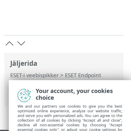
Jäljerida
ESET-i veebispikker
>
ESET Endpoint
Security
>
Täpsem häälestus
>
Kaitsed
>
HIPS – arvuti sissetungi vältimise
Your account, your cookies
süsteem
choice
We and our partners use cookies to give you the best
optimized online experience, analyze our website traffic,
and serve you with personalized ads. You can agree to the
collection of all cookies by clicking "Accept all and close",
decline all non-essential cookies by choosing "Accept
essential cookies only", or adjust your cookie settings by