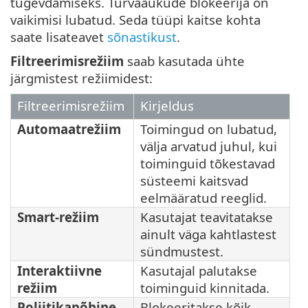
tugevdamiseks. Turvaaukude blokeerija on
vaikimisi lubatud. Seda tüüpi kaitse kohta
saate lisateavet
sõnastikust
.
Filtreerimisrežiim
saab kasutada ühte
järgmistest režiimidest:
Filtreerimisrežiim
Kirjeldus
Automaatrežiim
Toimingud on lubatud,
välja arvatud juhul, kui
toiminguid tõkestavad
süsteemi kaitsvad
eelmääratud reeglid.
Smart-režiim
Kasutajat teavitatakse
ainult väga kahtlastest
sündmustest.
Interaktiivne
Kasutajal palutakse
režiim
toiminguid kinnitada.
Poliitikapõhine
Blokeeritakse kõik