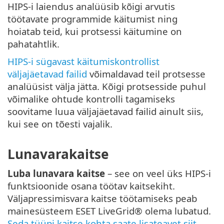
HIPS-i laiendus analüüsib kõigi arvutis
töötavate programmide käitumist ning
hoiatab teid, kui protsessi käitumine on
pahatahtlik.
HIPS-i sügavast käitumiskontrollist
väljajäetavad failid
võimaldavad teil protsesse
analüüsist välja jätta. Kõigi protsesside puhul
võimalike ohtude kontrolli tagamiseks
soovitame luua väljajäetavad failid ainult siis,
kui see on tõesti vajalik.
Lunavarakaitse
Luba lunavara kaitse
– see on veel üks HIPS-i
funktsioonide osana töötav kaitsekiht.
Väljapressimisvara kaitse töötamiseks peab
mainesüsteem ESET LiveGrid® olema lubatud.
Seda tüüpi kaitse kohta saate lisateavet siit
.