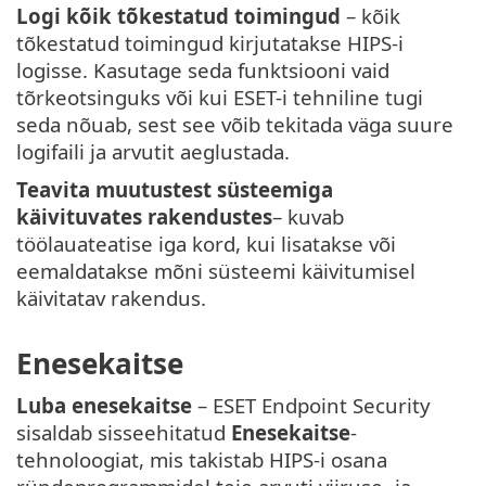
Logi kõik tõkestatud toimingud
– kõik
tõkestatud toimingud kirjutatakse HIPS-i
logisse. Kasutage seda funktsiooni vaid
tõrkeotsinguks või kui ESET-i tehniline tugi
seda nõuab, sest see võib tekitada väga suure
logifaili ja arvutit aeglustada.
Teavita muutustest süsteemiga
käivituvates rakendustes
– kuvab
töölauateatise iga kord, kui lisatakse või
eemaldatakse mõni süsteemi käivitumisel
käivitatav rakendus.
Enesekaitse
Luba enesekaitse
– ESET Endpoint Security
sisaldab sisseehitatud
Enesekaitse
-
tehnoloogiat, mis takistab HIPS-i osana