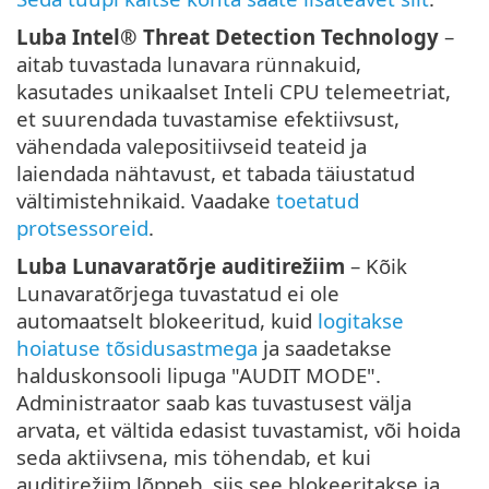
Luba Intel® Threat Detection Technology
–
aitab tuvastada lunavara rünnakuid,
kasutades unikaalset Inteli CPU telemeetriat,
et suurendada tuvastamise efektiivsust,
vähendada valepositiivseid teateid ja
laiendada nähtavust, et tabada täiustatud
vältimistehnikaid. Vaadake
toetatud
protsessoreid
.
Luba Lunavaratõrje auditirežiim
– Kõik
Lunavaratõrjega tuvastatud ei ole
automaatselt blokeeritud, kuid
logitakse
hoiatuse tõsidusastmega
ja saadetakse
halduskonsooli lipuga "AUDIT MODE".
Administraator saab kas tuvastusest välja
arvata, et vältida edasist tuvastamist, või hoida
seda aktiivsena, mis töhendab, et kui
auditirežiim lõppeb, siis see blokeeritakse ja