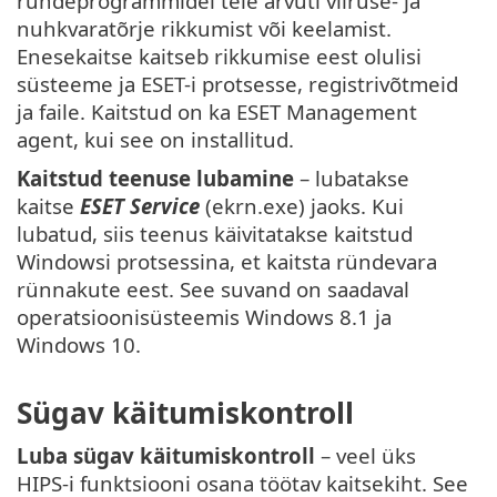
ründeprogrammidel teie arvuti viiruse- ja
nuhkvaratõrje rikkumist või keelamist.
Enesekaitse kaitseb rikkumise eest olulisi
süsteeme ja ESET-i protsesse, registrivõtmeid
ja faile. Kaitstud on ka ESET Management
agent, kui see on installitud.
Kaitstud teenuse lubamine
– lubatakse
kaitse
ESET Service
(ekrn.exe) jaoks. Kui
lubatud, siis teenus käivitatakse kaitstud
Windowsi protsessina, et kaitsta ründevara
rünnakute eest. See suvand on saadaval
operatsioonisüsteemis Windows 8.1 ja
Windows 10.
Sügav käitumiskontroll
Luba sügav käitumiskontroll
– veel üks
HIPS-i funktsiooni osana töötav kaitsekiht. See