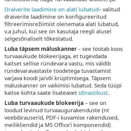
Draiverite laadimine on alati lubatud
– valitud
draiverite laadimine on konfigureeritud
filtreerimisrežiimist olenemata alati lubatud,
v.a juhul, kui see on kasutaja reegli alusel
selgesõnaliselt tõkestatud.
Luba täpsem mäluskanner
– see töötab koos
turvaaukude blokeerijaga, et tugevdada
kaitset sellise ründevara vastu, mis väldib
ründevaravastaste toodetega tuvastamist
varjava koodi ja/või krüptimisega. Täpsem
mäluskanner on vaikimisi lubatud. Seda tüüpi
kaitse kohta saate lisateavet
sõnastikust
.
Luba turvaaukude blokeerija
– see on
loodud levinud turvaaugurakenduste (nt
veebibrauserid, PDF-i kuvamise rakendused,
meilikliendid ja MS Office’i komponendid)