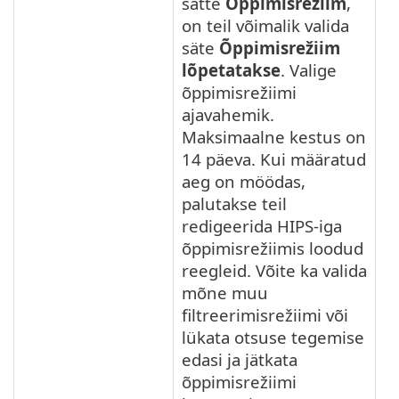
sätte
Õppimisrežiim
,
on teil võimalik valida
säte
Õppimisrežiim
lõpetatakse
. Valige
õppimisrežiimi
ajavahemik.
Maksimaalne kestus on
14 päeva. Kui määratud
aeg on möödas,
palutakse teil
redigeerida HIPS-iga
õppimisrežiimis loodud
reegleid. Võite ka valida
mõne muu
filtreerimisrežiimi või
lükata otsuse tegemise
edasi ja jätkata
õppimisrežiimi