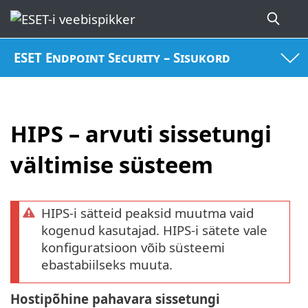
ESET Endpoint Security – Sisukord
HIPS – arvuti sissetungi
vältimise süsteem
HIPS-i sätteid peaksid muutma vaid
kogenud kasutajad. HIPS-i sätete vale
konfiguratsioon võib süsteemi
ebastabiilseks muuta.
Hostipõhine pahavara sissetungi