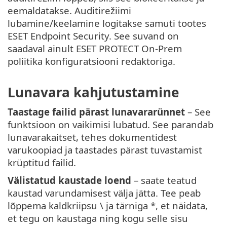
eemaldatakse. Auditirežiimi
lubamine/keelamine logitakse samuti tootes
ESET Endpoint Security. See suvand on
saadaval ainult ESET PROTECT On-Prem
poliitika konfiguratsiooni redaktoriga.
Lunavara kahjutustamine
Taastage failid pärast lunavararünnet
– See
funktsioon on vaikimisi lubatud. See parandab
lunavarakaitset, tehes dokumentidest
varukoopiad ja taastades pärast tuvastamist
krüptitud failid.
Välistatud kaustade loend
– saate teatud
kaustad varundamisest välja jätta. Tee peab
lõppema kaldkriipsu \ ja tärniga *, et näidata,
et tegu on kaustaga ning kogu selle sisu