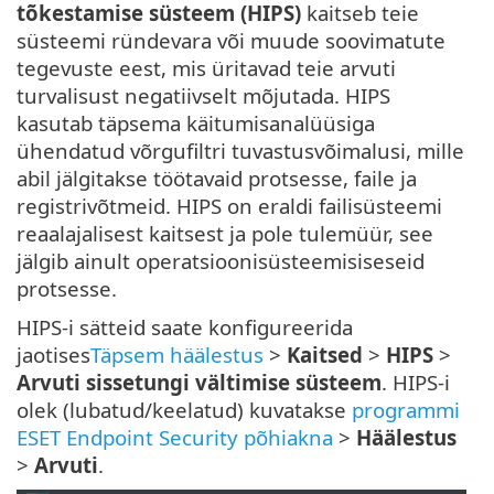
tõkestamise süsteem (HIPS)
kaitseb teie
süsteemi ründevara või muude soovimatute
tegevuste eest, mis üritavad teie arvuti
turvalisust negatiivselt mõjutada. HIPS
kasutab täpsema käitumisanalüüsiga
ühendatud võrgufiltri tuvastusvõimalusi, mille
abil jälgitakse töötavaid protsesse, faile ja
registrivõtmeid. HIPS on eraldi failisüsteemi
reaalajalisest kaitsest ja pole tulemüür, see
jälgib ainult operatsioonisüsteemisiseseid
protsesse.
HIPS-i sätteid saate konfigureerida
jaotises
Täpsem häälestus
>
Kaitsed
>
HIPS
>
Arvuti sissetungi vältimise süsteem
. HIPS-i
olek (lubatud/keelatud) kuvatakse
programmi
ESET Endpoint Security põhiakna
>
Häälestus
>
Arvuti
.