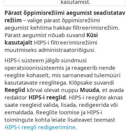
kasutamist.
Pärast õppimisrežiimi aegumist seadistatav
režiim
– valige pärast õppimisrežiimi
aegumist kehtima hakkav filtreerimisrežiim.
Pärast aegumist nõuab suvand
Küsi
kasutajalt
HIPS-i filtreerimisrežiimi
muutmiseks administraatoriõigusi.
HIPS-i süsteem jälgib sündmusi
operatsioonisüsteemis ja reageerib nende
reeglite kohaselt, mis sarnanevad tulemüüri
kasutatavate reeglitega. Klõpsake suvandi
Reeglid
kõrval olevat nuppu
Muuda
, et avada
redaktor
HIPS-i reeglid
. HIPS-i reeglite aknas
saate reegleid valida, lisada, redigeerida või
eemaldada. Reeglite loomise ja HIPS-i
toimingute kohta leiate lisateavet teemast
HIPS-i reegli redigeerimine
.