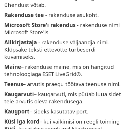
ühendust võtab.
Rakenduse tee
- rakenduse asukoht.
Microsoft Store'i rakendus
- rakenduse nimi
Microsoft Store'is.
Allkirjastaja
- rakenduse väljaandja nimi.
Klõpsake teksti ettevõtte turbeserdi
kuvamiseks.
Maine
– rakenduse maine, mis on hangitud
tehnoloogiaga ESET LiveGrid®.
Teenus
– arvutis praegu töötava teenuse nimi.
Kaugarvuti
– kaugarvuti, mis püüab luua sidet
teie arvutis oleva rakendusega.
Kaugport
– sideks kasutatav port.
Küsi iga kord
– kui vaikimisi on reegli toiming
Küsi
, kuvatakse reegli igal käivitumisel