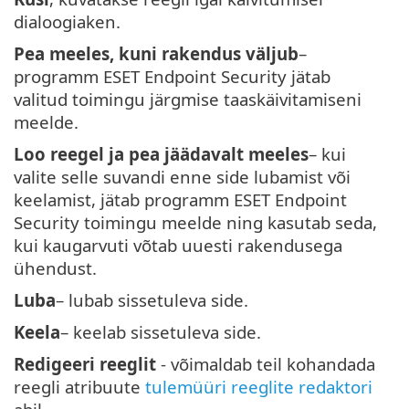
dialoogiaken.
Pea meeles, kuni rakendus väljub
–
programm ESET Endpoint Security jätab
valitud toimingu järgmise taaskäivitamiseni
meelde.
Loo reegel ja pea jäädavalt meeles
– kui
valite selle suvandi enne side lubamist või
keelamist, jätab programm ESET Endpoint
Security toimingu meelde ning kasutab seda,
kui kaugarvuti võtab uuesti rakendusega
ühendust.
Luba
– lubab sissetuleva side.
Keela
– keelab sissetuleva side.
Redigeeri reeglit
- võimaldab teil kohandada
reegli atribuute
tulemüüri reeglite redaktori