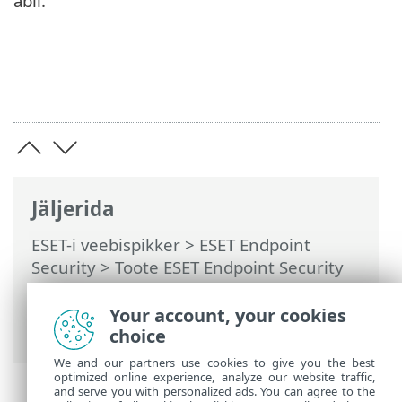
abil.
Jäljerida
ESET-i veebispikker
>
ESET Endpoint
Security
>
Toote ESET Endpoint Security
kasutamine
>
Häälestus
>
Võrk
>
Dialoogiaknad – võrgukaitse > Väljuv
Your account, your cookies
usaldusväärne side
choice
We and our partners use cookies to give you the best
optimized online experience, analyze our website traffic,
and serve you with personalized ads. You can agree to the