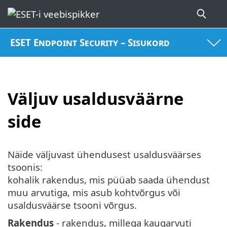
ESET Endpoint Security – Sisukord
Väljuv usaldusväärne
side
Näide väljuvast ühendusest usaldusväärses
tsoonis:
kohalik rakendus, mis püüab saada ühendust
muu arvutiga, mis asub kohtvõrgus või
usaldusväärse tsooni võrgus.
Rakendus
- rakendus, millega kaugarvuti