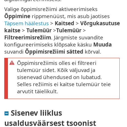
Valige õppimisrežiimi aktiveerimiseks
Õppimine
rippmenüüst, mis asub jaotises
Täpsem häälestus
>
Kaitsed
>
Võrgukasutuse
kaitse
>
Tulemüür
>
Tulemüür
>
Filtreerimisrežiim
. Järgmiste suvandite
konfigureerimiseks klõpsake käsku
Muuda
suvandi
Õppimisrežiimi sätted
kõrval.
Õppimisrežiimis olles ei filtreeri
tulemüür sidet. Kõik väljuvad ja
sisenevad ühendused on lubatud.
Selles režiimis ei kaitse tulemüür teie
arvutit täielikult.
Sisenev liiklus
usaldusväärsest tsoonist