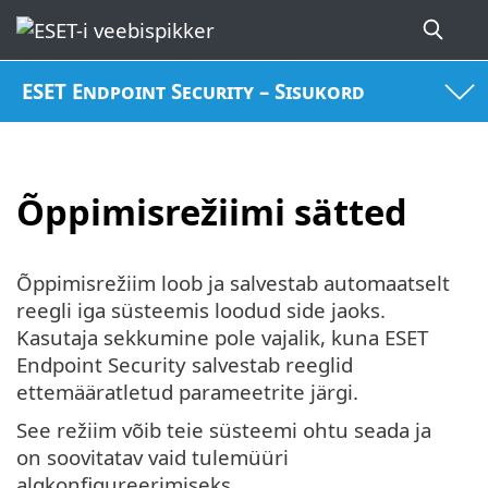
ESET Endpoint Security – Sisukord
Õppimisrežiimi sätted
Õppimisrežiim loob ja salvestab automaatselt
reegli iga süsteemis loodud side jaoks.
Kasutaja sekkumine pole vajalik, kuna ESET
Endpoint Security salvestab reeglid
ettemääratletud parameetrite järgi.
See režiim võib teie süsteemi ohtu seada ja
on soovitatav vaid tulemüüri
algkonfigureerimiseks.