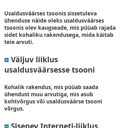
Usaldusväärses tsoonis sissetuleva
ühenduse näide oleks usaldusväärses
tsoonis olev kaugseade, mis püüab rajada
sidet kohaliku rakendusega, mida käitab
teie arvuti.
Väljuv liiklus
usaldusväärsesse tsooni
Kohalik rakendus, mis püüab saada
ühendust muu arvutiga, mis asub
kohtvõrgus või usaldusväärse tsooni
võrgus.
Sisenev Interneti-liiklus