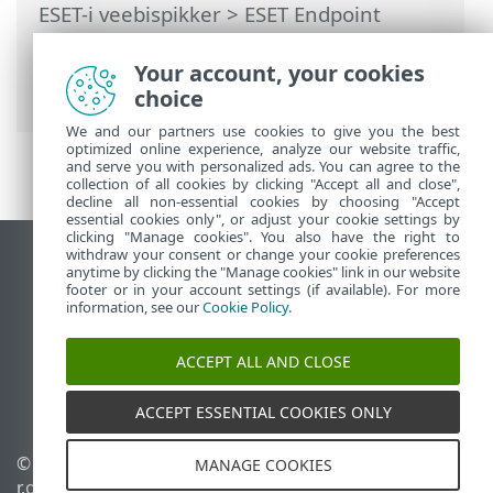
ESET-i veebispikker
>
ESET Endpoint
Security
>
Täpsem häälestus
>
Kaitsed
>
Võrgukasutuse kaitse
>
Tulemüür
>
Your account, your cookies
Õppimisrežiimi sätted
choice
We and our partners use cookies to give you the best
optimized online experience, analyze our website traffic,
and serve you with personalized ads. You can agree to the
collection of all cookies by clicking "Accept all and close",
decline all non-essential cookies by choosing "Accept
essential cookies only", or adjust your cookie settings by
clicking "Manage cookies". You also have the right to
withdraw your consent or change your cookie preferences
Vaata tavaarvutile mõeldud veebilehte
anytime by clicking the "Manage cookies" link in our website
footer or in your account settings (if available). For more
End of Life
information, see our
Cookie Policy
.
ESET-i teabebaas
ESET-i foorum
ACCEPT ALL AND CLOSE
ESET Status Portal
Piirkondlik tugi
ACCEPT ESSENTIAL COOKIES ONLY
© 1992 - 2026 ESET, spol. s
Halda küpsiseid
MANAGE COOKIES
r.o. – kõik õigused on
Küpsisepoliitika