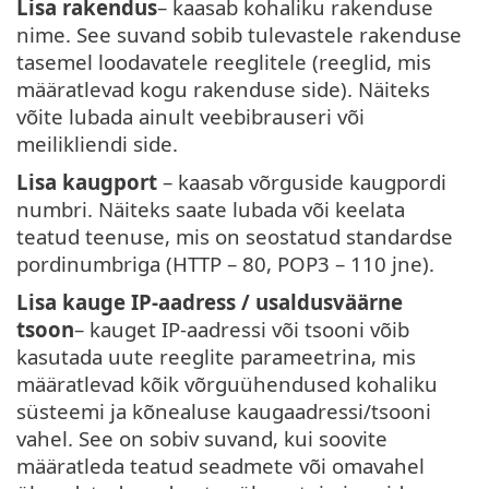
Lisa rakendus
– kaasab kohaliku rakenduse
nime. See suvand sobib tulevastele rakenduse
tasemel loodavatele reeglitele (reeglid, mis
määratlevad kogu rakenduse side). Näiteks
võite lubada ainult veebibrauseri või
meilikliendi side.
Lisa kaugport
– kaasab võrguside kaugpordi
numbri. Näiteks saate lubada või keelata
teatud teenuse, mis on seostatud standardse
pordinumbriga (HTTP – 80, POP3 – 110 jne).
Lisa kauge IP-aadress / usaldusväärne
tsoon
– kauget IP-aadressi või tsooni võib
kasutada uute reeglite parameetrina, mis
määratlevad kõik võrguühendused kohaliku
süsteemi ja kõnealuse kaugaadressi/tsooni
vahel. See on sobiv suvand, kui soovite
määratleda teatud seadmete või omavahel