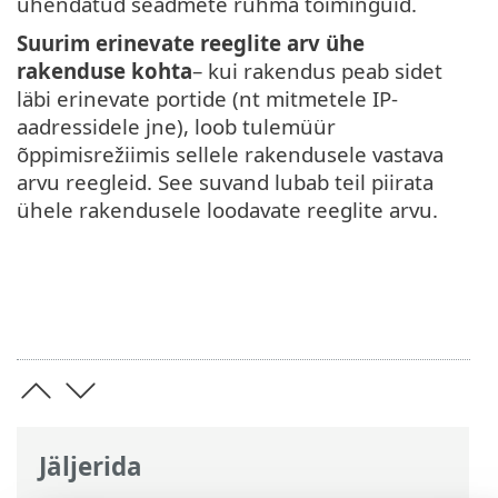
ühendatud seadmete rühma toiminguid.
Suurim erinevate reeglite arv ühe
rakenduse kohta
– kui rakendus peab sidet
läbi erinevate portide (nt mitmetele IP-
aadressidele jne), loob tulemüür
õppimisrežiimis sellele rakendusele vastava
arvu reegleid. See suvand lubab teil piirata
ühele rakendusele loodavate reeglite arvu.
Jäljerida