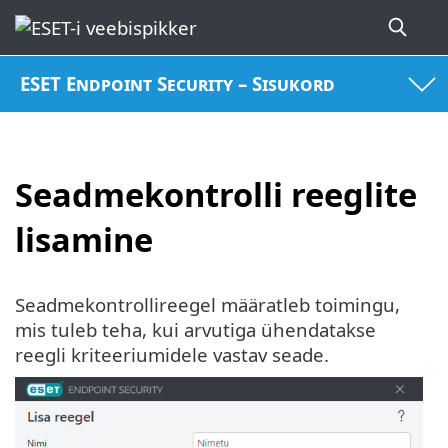
ESET Endpoint Security – Sisukord
Seadmekontrolli reeglite
lisamine
Seadmekontrollireegel määratleb toimingu,
mis tuleb teha, kui arvutiga ühendatakse
reegli kriteeriumidele vastav seade.