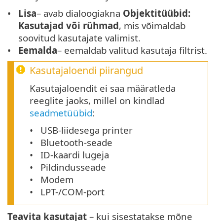
Lisa
– avab dialoogiakna
Objektitüübid:
Kasutajad või rühmad
, mis võimaldab
soovitud kasutajate valimist.
Eemalda
– eemaldab valitud kasutaja filtrist.
Kasutajaloendi piirangud
Kasutajaloendit ei saa määratleda
reeglite jaoks, millel on kindlad
seadmetüübid
:
USB-liidesega printer
Bluetooth-seade
ID-kaardi lugeja
Pildindusseade
Modem
LPT-/COM-port
Teavita kasutajat
– kui sisestatakse mõne