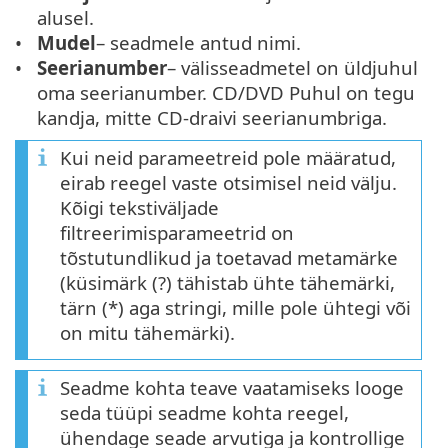
alusel.
Mudel
– seadmele antud nimi.
Seerianumber
– välisseadmetel on üldjuhul
oma seerianumber. CD/DVD Puhul on tegu
kandja, mitte CD-draivi seerianumbriga.
Kui neid parameetreid pole määratud,
eirab reegel vaste otsimisel neid välju.
Kõigi tekstiväljade
filtreerimisparameetrid on
tõstutundlikud ja toetavad metamärke
(küsimärk (?) tähistab ühte tähemärki,
tärn (*) aga stringi, mille pole ühtegi või
on mitu tähemärki).
Seadme kohta teave vaatamiseks looge
seda tüüpi seadme kohta reegel,
ühendage seade arvutiga ja kontrollige