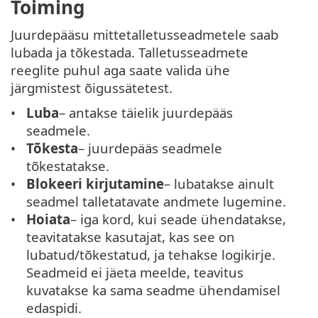
Toiming
Juurdepääsu mittetalletusseadmetele saab
lubada ja tõkestada. Talletusseadmete
reeglite puhul aga saate valida ühe
järgmistest õigussätetest.
Luba
– antakse täielik juurdepääs
seadmele.
Tõkesta
– juurdepääs seadmele
tõkestatakse.
Blokeeri kirjutamine
– lubatakse ainult
seadmel talletatavate andmete lugemine.
Hoiata
– iga kord, kui seade ühendatakse,
teavitatakse kasutajat, kas see on
lubatud/tõkestatud, ja tehakse logikirje.
Seadmeid ei jäeta meelde, teavitus
kuvatakse ka sama seadme ühendamisel
edaspidi.