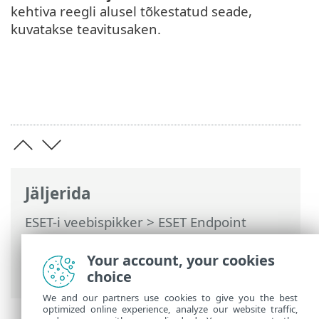
kehtiva reegli alusel tõkestatud seade,
kuvatakse teavitusaken.
Jäljerida
ESET-i veebispikker
>
ESET Endpoint
Security
>
Täpsem häälestus
>
Kaitsed
>
Seadme kontroll
> Seadmekontrolli
Your account, your cookies
reeglite lisamine
choice
We and our partners use cookies to give you the best
optimized online experience, analyze our website traffic,