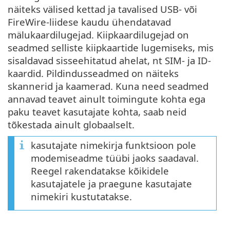
näiteks välised kettad ja tavalised USB- või
FireWire-liidese kaudu ühendatavad
mälukaardilugejad. Kiipkaardilugejad on
seadmed selliste kiipkaartide lugemiseks, mis
sisaldavad sisseehitatud ahelat, nt SIM- ja ID-
kaardid. Pildindusseadmed on näiteks
skannerid ja kaamerad. Kuna need seadmed
annavad teavet ainult toimingute kohta ega
paku teavet kasutajate kohta, saab neid
tõkestada ainult globaalselt.
kasutajate nimekirja funktsioon pole
modemiseadme tüübi jaoks saadaval.
Reegel rakendatakse kõikidele
kasutajatele ja praegune kasutajate
nimekiri kustutatakse.