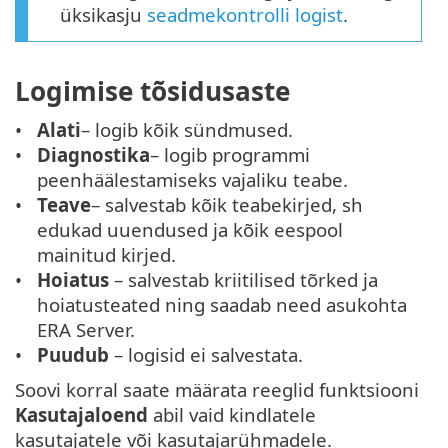
üksikasju
seadmekontrolli logist
.
Logimise tõsidusaste
Alati
– logib kõik sündmused.
Diagnostika
– logib programmi
peenhäälestamiseks vajaliku teabe.
Teave
– salvestab kõik teabekirjed, sh
edukad uuendused ja kõik eespool
mainitud kirjed.
Hoiatus
– salvestab kriitilised tõrked ja
hoiatusteated ning saadab need asukohta
ERA Server.
Puudub
– logisid ei salvestata.
Soovi korral saate määrata reeglid funktsiooni
Kasutajaloend
abil vaid kindlatele
kasutajatele või kasutajarühmadele.