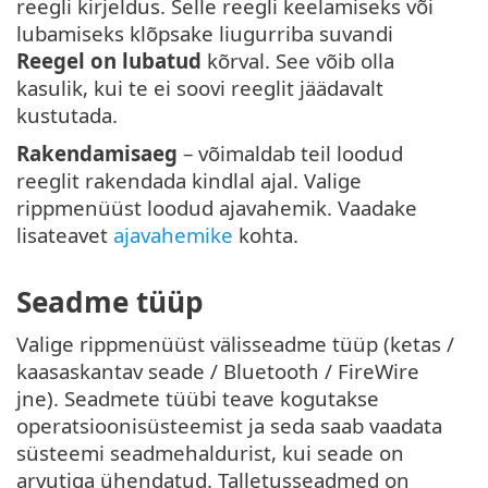
reegli kirjeldus. Selle reegli keelamiseks või
lubamiseks klõpsake liugurriba suvandi
Reegel on lubatud
kõrval. See võib olla
kasulik, kui te ei soovi reeglit jäädavalt
kustutada.
Rakendamisaeg
– võimaldab teil loodud
reeglit rakendada kindlal ajal. Valige
rippmenüüst loodud ajavahemik. Vaadake
lisateavet
ajavahemike
kohta.
Seadme tüüp
Valige rippmenüüst välisseadme tüüp (ketas /
kaasaskantav seade / Bluetooth / FireWire
jne). Seadmete tüübi teave kogutakse
operatsioonisüsteemist ja seda saab vaadata
süsteemi seadmehaldurist, kui seade on
arvutiga ühendatud. Talletusseadmed on