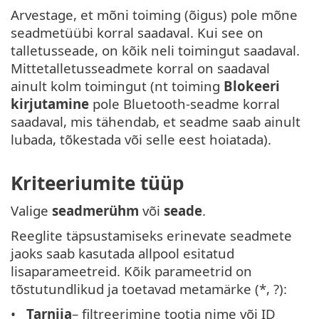
Arvestage, et mõni toiming (õigus) pole mõne
seadmetüübi korral saadaval. Kui see on
talletusseade, on kõik neli toimingut saadaval.
Mittetalletusseadmete korral on saadaval
ainult kolm toimingut (nt toiming
Blokeeri
kirjutamine
pole Bluetooth-seadme korral
saadaval, mis tähendab, et seadme saab ainult
lubada, tõkestada või selle eest hoiatada).
Kriteeriumite tüüp
Valige
seadmerühm
või
seade
.
Reeglite täpsustamiseks erinevate seadmete
jaoks saab kasutada allpool esitatud
lisaparameetreid. Kõik parameetrid on
tõstutundlikud ja toetavad metamärke (*, ?):
Tarnija
– filtreerimine tootja nime või ID