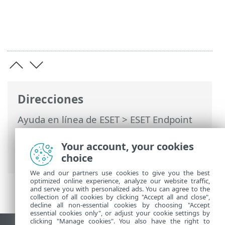
Direcciones
Ayuda en línea de ESET
>
ESET Endpoint
Security
>
Documentación para equipos
administrados de forma remota
>
¿Qué
Your account, your cookies
son las políticas?
> Fusión de políticas
choice
We and our partners use cookies to give you the best
optimized online experience, analyze our website traffic,
and serve you with personalized ads. You can agree to the
collection of all cookies by clicking "Accept all and close",
decline all non-essential cookies by choosing "Accept
essential cookies only", or adjust your cookie settings by
clicking "Manage cookies". You also have the right to