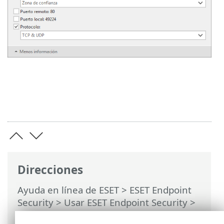
Direcciones
Ayuda en línea de ESET
>
ESET Endpoint
Security
>
Usar ESET Endpoint Security
>
Configuración
>
Red
> Ventanas de