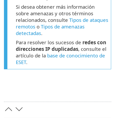
Si desea obtener más información
sobre amenazas y otros términos
relacionados, consulte
Tipos de ataques
remotos
o
Tipos de amenazas
detectadas
.
Para resolver los sucesos de
redes con
direcciones IP duplicadas
, consulte el
artículo de la
base de conocimiento de
ESET
.