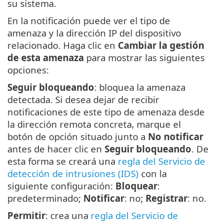
su sistema.
En la notificación puede ver el tipo de
amenaza y la dirección IP del dispositivo
relacionado. Haga clic en
Cambiar la gestión
de esta amenaza
para mostrar las siguientes
opciones:
Seguir bloqueando
: bloquea la amenaza
detectada. Si desea dejar de recibir
notificaciones de este tipo de amenaza desde
la dirección remota concreta, marque el
botón de opción situado junto a
No notificar
antes de hacer clic en
Seguir bloqueando
. De
esta forma se creará una
regla del Servicio de
detección de intrusiones (IDS)
con la
siguiente configuración:
Bloquear
:
predeterminado;
Notificar
: no;
Registrar
: no.
Permitir
: crea una
regla del Servicio de