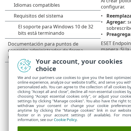
Al crear polí
configurar.
Reemplaz
Agregar
: 
sobrescribe
Preagrega
ESET Endpoint
manera. Si la
conflicto con
Your account, your cookies
y remotas al 
choice
Configur
Fusión de
We and our partners use cookies to give you the best optimize
online experience, analyze our website traffic, and serve you wit
Para obtener 
personalized ads. You can agree to the collection of all cookies b
ejemplo
.
clicking "Accept all and close", decline all non-essential cookies b
choosing "Accept essential cookies only", or adjust your cooki
settings by clicking "Manage cookies". You also have the right t
withdraw your consent or change your cookie preference
anytime by clicking the "Manage cookies" link in our websit
footer or in your account settings (if available). For mor
information, see our
Cookie Policy
.