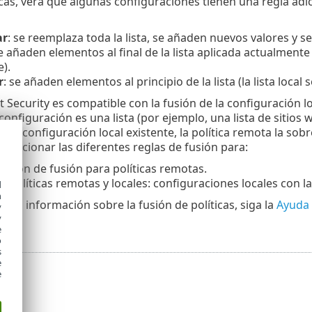
ticas, verá que algunas configuraciones tienen una regla a
ar
: se reemplaza toda la lista, se añaden nuevos valores y s
se añaden elementos al final de la lista aplicada actualmente (
).
r
: se añaden elementos al principio de la lista (la lista local 
 Security es compatible con la fusión de la configuración l
 configuración es una lista (por ejemplo, una lista de sitios
 una configuración local existente, la política remota la sob
seleccionar las diferentes reglas de fusión para:
ación de fusión para políticas remotas.
 políticas remotas y locales: configuraciones locales con la
d
h
más información sobre la fusión de políticas, siga la
Ayuda 
y
y
e
o
s
e
e