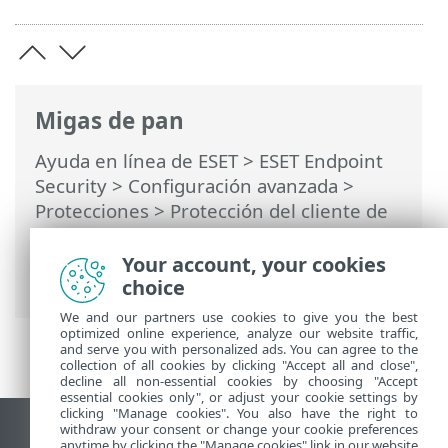
Migas de pan
Ayuda en línea de ESET
>
ESET Endpoint
Security
>
Configuración avanzada
>
Protecciones
>
Protección del cliente de
correo electrónico
>
Protección de la
casilla de correo
>
Integraciones
> Volver
Your account, your cookies
a explorar los mensajes
choice
We and our partners use cookies to give you the best
optimized online experience, analyze our website traffic,
and serve you with personalized ads. You can agree to the
collection of all cookies by clicking "Accept all and close",
decline all non-essential cookies by choosing "Accept
essential cookies only", or adjust your cookie settings by
clicking "Manage cookies". You also have the right to
withdraw your consent or change your cookie preferences
Ver sitio del escritorio
anytime by clicking the "Manage cookies" link in our website