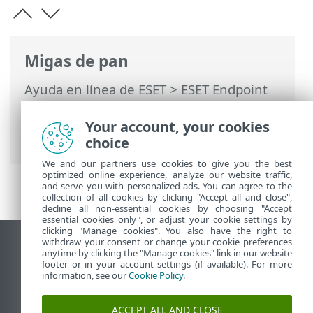
Migas de pan
Ayuda en línea de ESET
>
ESET Endpoint
Security
>
Configuración avanzada
>
Herramientas
> Actualización de
Your account, your cookies
Microsoft Windows
choice
We and our partners use cookies to give you the best
optimized online experience, analyze our website traffic,
and serve you with personalized ads. You can agree to the
collection of all cookies by clicking "Accept all and close",
decline all non-essential cookies by choosing "Accept
essential cookies only", or adjust your cookie settings by
clicking "Manage cookies". You also have the right to
withdraw your consent or change your cookie preferences
Ver sitio del escritorio
anytime by clicking the "Manage cookies" link in our website
footer or in your account settings (if available). For more
End of Life
information, see our
Cookie Policy
.
Base de conocimiento de ESET
Foro de ESET
ACCEPT ALL AND CLOSE