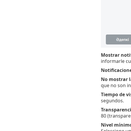
Mostrar notif
informarle c
Notificacione
No mostrar l
que no son in
Tiempo de vi
segundos.
Transparenci
80 (transpare
Nivel mínimo
Seleccione un