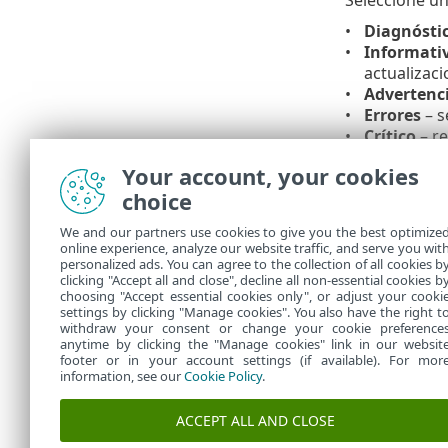
Diagnósti
Informati
actualizaci
Advertenci
Errores
– s
Crítico
– re
En sistemas 
Your account, your cookies
seleccionada r
choice
completo de l
notificacione
We and our partners use cookies to give you the best optimize
online experience, analyze our website traffic, and serve you wit
Permitir que 
personalized ads. You can agree to the collection of all cookies b
accederse con
clicking "Accept all and close", decline all non-essential cookies b
choosing "Accept essential cookies only", or adjust your cooki
settings by clicking "Manage cookies". You also have the right t
withdraw your consent or change your cookie preference
anytime by clicking the "Manage cookies" link in our websit
footer or in your account settings (if available). For mor
information, see our
Cookie Policy
.
ACCEPT ALL AND CLOSE