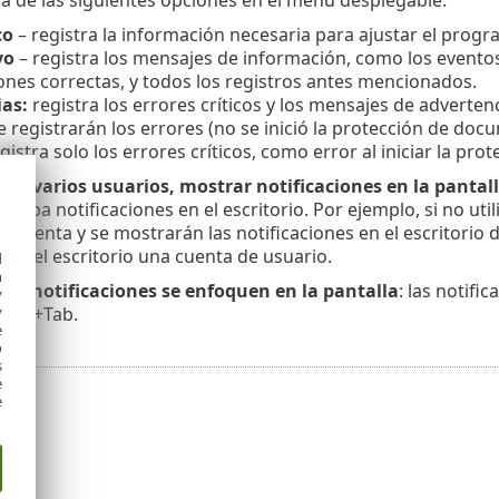
co
– registra la información necesaria para ajustar el progr
vo
– registra los mensajes de información, como los eventos
ones correctas, y todos los registros antes mencionados.
as:
registra los errores críticos y los mensajes de advertenci
e registrarán los errores (no se inició la protección de docu
gistra solo los errores críticos, como error al iniciar la pro
con varios usuarios, mostrar notificaciones en la pantall
eciba notificaciones en el escritorio. Por ejemplo, si no ut
a cuenta y se mostrarán las notificaciones en el escritorio d
s en el escritorio una cuenta de usuario.
d
h
las notificaciones se enfoquen en la pantalla
: las notifi
y
 Alt+Tab.
y
e
o
s
e
e