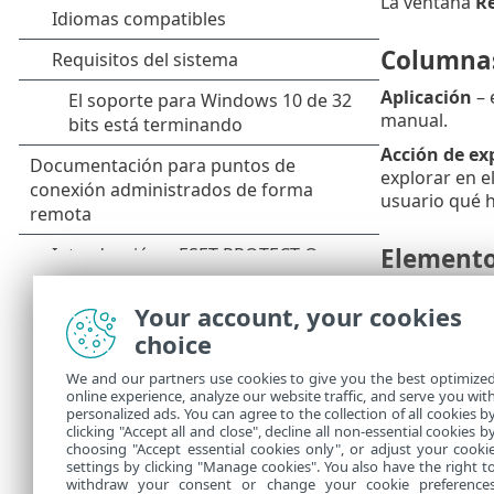
La ventana
Re
Columna
Aplicación
– 
manual.
Acción de ex
explorar en e
usuario qué h
Elemento
Agregar
– agr
Your account, your cookies
Editar
: selec
choice
Quitar
: sele
We and our partners use cookies to give you the best optimize
online experience, analyze our website traffic, and serve you wit
Importar
/
Ex
personalized ads. You can agree to the collection of all cookies b
Aceptar
/
Canc
clicking "Accept all and close", decline all non-essential cookies b
choosing "Accept essential cookies only", or adjust your cooki
settings by clicking "Manage cookies". You also have the right t
withdraw your consent or change your cookie preference