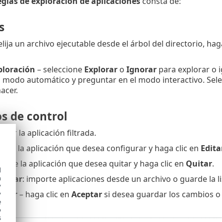
glas de exploración de aplicaciones
consta de:
s
elija un archivo ejecutable desde el árbol del directorio, hag
ploración
– seleccione
Explorar
o
Ignorar
para explorar o 
l modo automático y preguntar en el modo interactivo. Sel
acer.
s de control
egar la aplicación filtrada.
cione la aplicación que desea configurar y haga clic en
Edita
ccione la aplicación que desea quitar y haga clic en
Quitar
.
d
h
portar
: importe aplicaciones desde un archivo o guarde la li
y
elar
– haga clic en
Aceptar
si desea guardar los cambios o
y
e
o
s