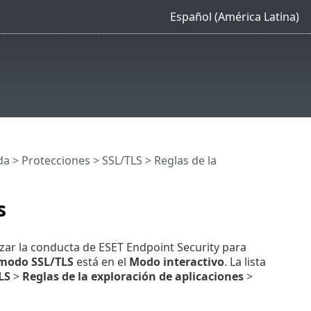
Español (América Latina)
da
>
Protecciones
>
SSL/TLS
> Reglas de la
s
zar la conducta de ESET Endpoint Security para
modo SSL/TLS
está en el
Modo interactivo
. La lista
LS
>
Reglas de la exploración de aplicaciones
>