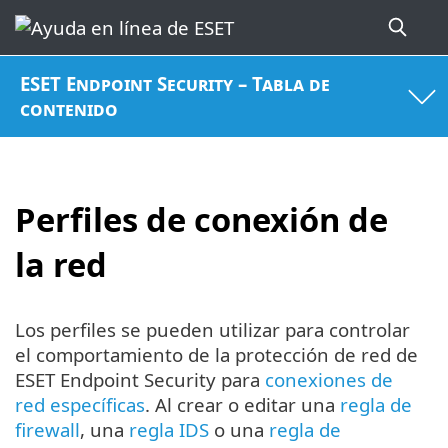
ESET Endpoint Security – Tabla de
contenido
Perfiles de conexión de
la red
Los perfiles se pueden utilizar para controlar
el comportamiento de la protección de red de
ESET Endpoint Security para
conexiones de
red específicas
. Al crear o editar una
regla de
firewall
, una
regla IDS
o una
regla de