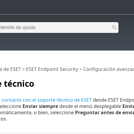
a de ESET
>
ESET Endpoint Security
>
Configuración avanza
 técnico
 contacto con el soporte técnico de ESET
desde ESET Endpoi
Seleccione
Enviar siempre
desde el menú desplegable
Envi
omáticamente, o bien, seleccione
Preguntar antes de envi
tos.