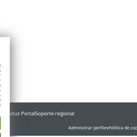
d
h
y
y
e
o
s
e
e
ET Status Portal
Soporte regional
Administrar perfiles
Política de co