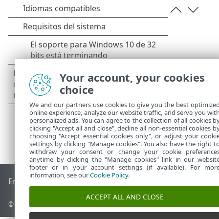
Your account, your cookies
choice
We and our partners use cookies to give you the best optimize
online experience, analyze our website traffic, and serve you wit
personalized ads. You can agree to the collection of all cookies b
clicking "Accept all and close", decline all non-essential cookies b
choosing "Accept essential cookies only", or adjust your cooki
settings by clicking "Manage cookies". You also have the right t
withdraw your consent or change your cookie preference
anytime by clicking the "Manage cookies" link in our websit
footer or in your account settings (if available). For mor
information, see our
Cookie Policy
.
End of Life
Base de conocimiento de ESET
Foro de ESET
ES
ACCEPT ALL AND CLOSE
© 1992 - 2026 ESET, spol. s r.o. - Todos los derechos reservados.