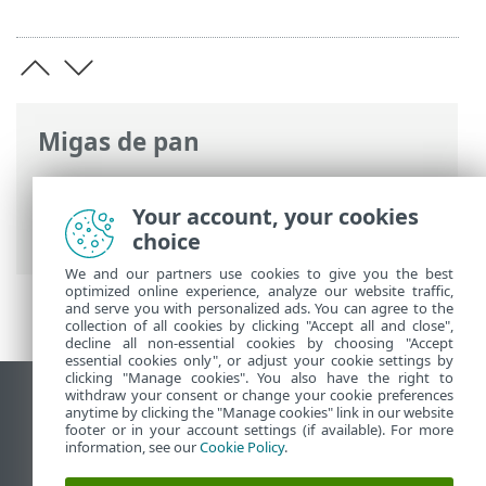
Migas de pan
Ayuda en línea de ESET
>
ESET Endpoint
Security
>
Configuración avanzada
>
Your account, your cookies
Notificaciones
> Alertas interactivas
choice
We and our partners use cookies to give you the best
optimized online experience, analyze our website traffic,
and serve you with personalized ads. You can agree to the
collection of all cookies by clicking "Accept all and close",
decline all non-essential cookies by choosing "Accept
essential cookies only", or adjust your cookie settings by
clicking "Manage cookies". You also have the right to
withdraw your consent or change your cookie preferences
Ver sitio del escritorio
anytime by clicking the "Manage cookies" link in our website
footer or in your account settings (if available). For more
End of Life
information, see our
Cookie Policy
.
Base de conocimiento de ESET