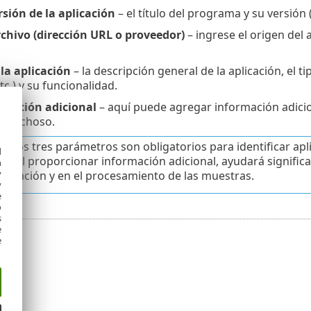
sión de la aplicación
– el título del programa y su versión
rchivo (dirección URL o proveedor)
– ingrese el origen del 
la aplicación
– la descripción general de la aplicación, el t
c.) y su funcionalidad.
rmación adicional
– aquí puede agregar información adicio
ospechoso.
meros tres parámetros son obligatorios para identificar apli
d
so. Al proporcionar información adicional, ayudará signific
h
y
tificación y en el procesamiento de las muestras.
y
e
o
s
e
e