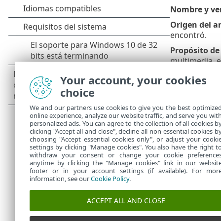
Nombre y ver
Origen del a
encontró.
Propósito de 
multimedia, et
Notas e info
Your account, your cookies
del archivo s
choice
Los pri
We and our partners use cookies to give you the best optimize
malicio
online experience, analyze our website traffic, and serve you wit
personalized ads. You can agree to the collection of all cookies b
de iden
clicking "Accept all and close", decline all non-essential cookies b
choosing "Accept essential cookies only", or adjust your cooki
settings by clicking "Manage cookies". You also have the right t
withdraw your consent or change your cookie preference
anytime by clicking the "Manage cookies" link in our websit
footer or in your account settings (if available). For mor
information, see our
Cookie Policy
.
ACCEPT ALL AND CLOSE