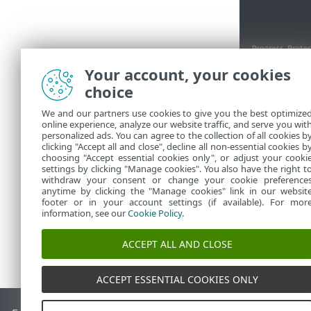
Your account, your cookies
Haga clic en
choice
Puede copi
We and our partners use cookies to give you the best optimize
resolución 
online experience, analyze our website traffic, and serve you wit
Haga clic 
personalized ads. You can agree to the collection of all cookies b
sobre cada
clicking "Accept all and close", decline all non-essential cookies b
choosing "Accept essential cookies only", or adjust your cooki
settings by clicking "Manage cookies". You also have the right t
withdraw your consent or change your cookie preference
anytime by clicking the "Manage cookies" link in our websit
footer or in your account settings (if available). For mor
information, see our
Cookie Policy
.
ACCEPT ALL AND CLOSE
ACCEPT ESSENTIAL COOKIES ONLY