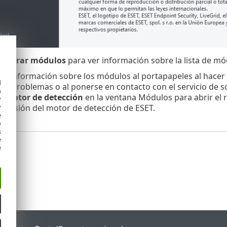
Mostrar módulos
para ver información sobre la lista de m
ar información sobre los módulos al portapapeles al hacer 
d
de problemas o al ponerse en contacto con el servicio de s
h
en
Motor de detección
en la ventana Módulos para abrir el 
y
 versión del motor de detección de ESET.
y
e
o
s
e
e