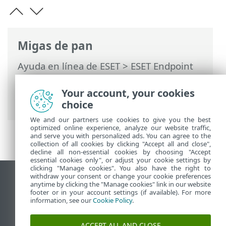
Migas de pan
Ayuda en línea de ESET
>
ESET Endpoint
Security
>
Instalación/Actualización
>
Instalación (.exe)
> Cambiar la carpeta de
Your account, your cookies
instalación (.exe)
choice
We and our partners use cookies to give you the best
optimized online experience, analyze our website traffic,
and serve you with personalized ads. You can agree to the
collection of all cookies by clicking "Accept all and close",
decline all non-essential cookies by choosing "Accept
essential cookies only", or adjust your cookie settings by
clicking "Manage cookies". You also have the right to
withdraw your consent or change your cookie preferences
Ver sitio del escritorio
anytime by clicking the "Manage cookies" link in our website
footer or in your account settings (if available). For more
End of Life
information, see our
Cookie Policy
.
Base de conocimiento de ESET
Foro de ESET
ACCEPT ALL AND CLOSE