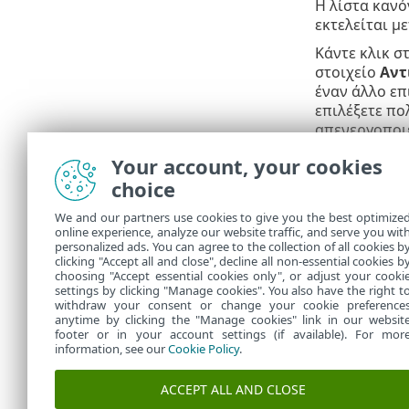
Η λίστα κανό
εκτελείται μ
Κάντε κλικ σ
στοιχείο
Αντ
έναν άλλο επ
επιλέξετε πο
απενεργοποιε
κανόνα, επει
Your account, your cookies
Οι κανόνες τ
choice
προτεραιότητ
κουμπί βέλου
We and our partners use cookies to give you the best optimize
online experience, analyze our website traffic, and serve you wit
μετακινήσετε
personalized ads. You can agree to the collection of all cookies b
Δείτε επίσης
clicking "Accept all and close", decline all non-essential cookies b
choosing "Accept essential cookies only", or adjust your cooki
settings by clicking "Manage cookies". You also have the right t
withdraw your consent or change your cookie preference
anytime by clicking the "Manage cookies" link in our websit
footer or in your account settings (if available). For mor
information, see our
Cookie Policy
.
ACCEPT ALL AND CLOSE