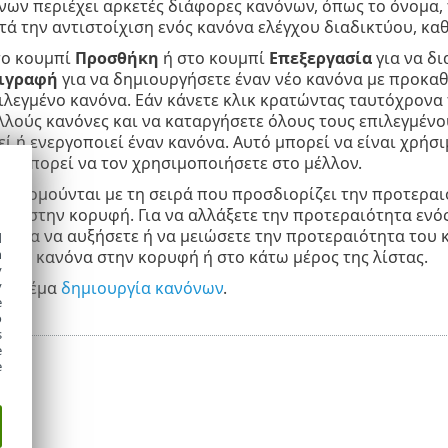
νων περιέχει αρκετές διάφορες κανόνων, όπως το όνομα, 
ετά την αντιστοίχιση ενός κανόνα ελέγχου διαδικτύου, κ
το κουμπί
Προσθήκη
ή στο κουμπί
Επεξεργασία
για να δι
ιγραφή
για να δημιουργήσετε έναν νέο κανόνα με προκα
ιλεγμένο κανόνα. Εάν κάνετε κλικ κρατώντας ταυτόχρον
λλούς κανόνες και να καταργήσετε όλους τους επιλεγμένο
ί ή ενεργοποιεί έναν κανόνα. Αυτό μπορεί να είναι χρήσι
δή μπορεί να τον χρησιμοποιήσετε στο μέλλον.
αξινομούνται με τη σειρά που προσδιορίζει την προτεραι
ας στην κορυφή. Για να αλλάξετε την προτεραιότητα ενός 
ς για να αυξήσετε ή να μειώσετε την προτεραιότητα του κ
d
h
 τον κανόνα στην κορυφή ή στο κάτω μέρος της λίστας.
y
 το θέμα
δημιουργία κανόνων
.
y
e
o
s
e
e