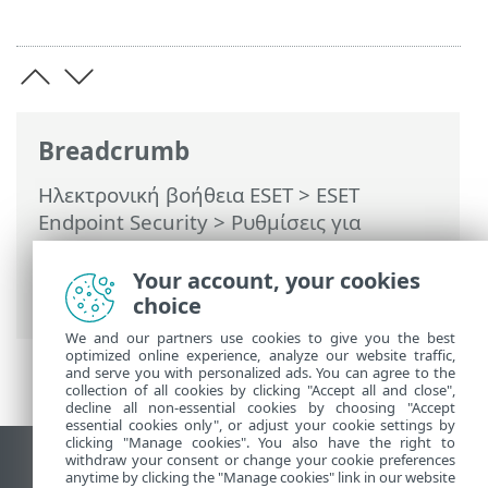
Breadcrumb
Ηλεκτρονική βοήθεια ESET
>
ESET
Endpoint Security
>
Ρυθμίσεις για
προχωρημένους
>
Προστασίες
>
Προστασία πρόσβασης στο δίκτυο
>
Your account, your cookies
Προφίλ σύνδεσης δικτύου
choice
We and our partners use cookies to give you the best
optimized online experience, analyze our website traffic,
and serve you with personalized ads. You can agree to the
collection of all cookies by clicking "Accept all and close",
decline all non-essential cookies by choosing "Accept
essential cookies only", or adjust your cookie settings by
clicking "Manage cookies". You also have the right to
withdraw your consent or change your cookie preferences
Προβολή ιστότοπου επιφάνειας εργασίας
anytime by clicking the "Manage cookies" link in our website