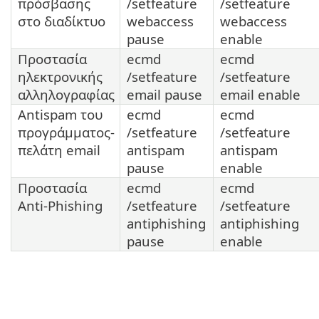
πρόσβασης
/setfeature
/setfeature
στο διαδίκτυο
webaccess
webaccess
pause
enable
Προστασία
ecmd
ecmd
ηλεκτρονικής
/setfeature
/setfeature
αλληλογραφίας
email pause
email enable
Antispam του
ecmd
ecmd
προγράμματος-
/setfeature
/setfeature
πελάτη email
antispam
antispam
pause
enable
Προστασία
ecmd
ecmd
Anti-Phishing
/setfeature
/setfeature
antiphishing
antiphishing
pause
enable