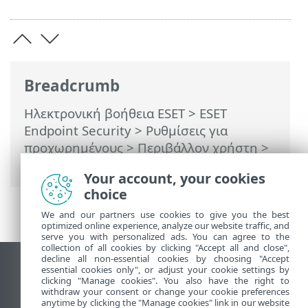
Breadcrumb
Ηλεκτρονική βοήθεια ESET
>
ESET
Endpoint Security
>
Ρυθμίσεις για
προχωρημένους
>
Περιβάλλον χρήστη
>
ESET CMD
Your account, your cookies
choice
We and our partners use cookies to give you the best
optimized online experience, analyze our website traffic, and
serve you with personalized ads. You can agree to the
collection of all cookies by clicking "Accept all and close",
decline all non-essential cookies by choosing "Accept
Προβολή ιστότοπου επιφάνειας εργασίας
essential cookies only", or adjust your cookie settings by
clicking "Manage cookies". You also have the right to
End of Life
withdraw your consent or change your cookie preferences
anytime by clicking the "Manage cookies" link in our website
Γνωσιακή βάση ESET