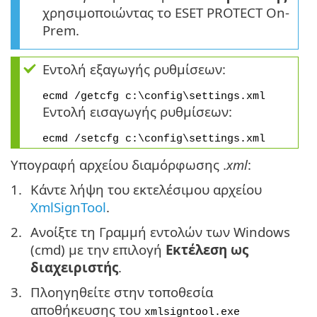
χρησιμοποιώντας το ESET PROTECT On-
Prem.
Εντολή εξαγωγής ρυθμίσεων:
ecmd /getcfg c:\config\settings.xml
Εντολή εισαγωγής ρυθμίσεων:
ecmd /setcfg c:\config\settings.xml
Υπογραφή αρχείου διαμόρφωσης .
xml
:
Κάντε λήψη του εκτελέσιμου αρχείου
XmlSignTool
.
Ανοίξτε τη Γραμμή εντολών των Windows
(cmd) με την επιλογή
Εκτέλεση ως
διαχειριστής
.
Πλοηγηθείτε στην τοποθεσία
αποθήκευσης του
xmlsigntool.exe