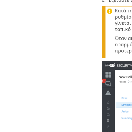
Κατά τη
ρυθμίσε
γίνετα
τοπικό 
Όταν α
εφαρμό
προτερ