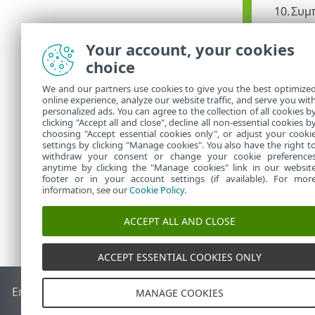
Συμ
Στη
Your account, your cookies
Στη
choice
άλλο
We and our partners use cookies to give you the best optimize
Κάντ
online experience, analyze our website traffic, and serve you wit
personalized ads. You can agree to the collection of all cookies b
Μην 
clicking "Accept all and close", decline all non-essential cookies b
choosing "Accept essential cookies only", or adjust your cooki
settings by clicking "Manage cookies". You also have the right t
withdraw your consent or change your cookie preference
anytime by clicking the "Manage cookies" link in our websit
footer or in your account settings (if available). For mor
information, see our
Cookie Policy
.
ACCEPT ALL AND CLOSE
ACCEPT ESSENTIAL COOKIES ONLY
End of Life
Γνωσιακή βάση ESET
Ομάδα συζήτησης ESET
E
MANAGE COOKIES