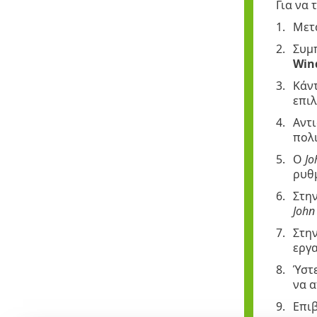
Για να
Μετ
Συμ
Win
Κάντ
επιλ
Αντι
πολι
Ο
Jo
ρυθμ
Στην
John
Στη
εργα
Ύστε
να α
Επιβ