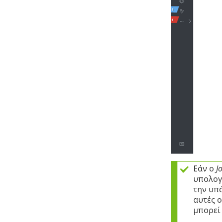
Εάν ο
J
υπολογι
την υπά
αυτές 
μπορεί 