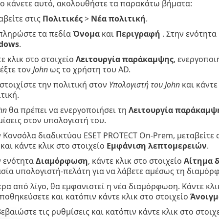
 το κάνετε αυτό, ακολουθήστε τα παρακάτω βήματα:
αβείτε στις
Πολιτικές
>
Νέα πολιτική
.
πληρώστε τα πεδία
Όνομα
και
Περιγραφή
. Στην ενότητα
dows
.
ε κλικ στο στοιχείο
Λειτουργία παράκαμψης
, ενεργοποι
έξτε τον
John
ως το χρήστη του AD.
στοιχίστε την πολιτική στον
Υπολογιστή του John
και κάντε
τική.
hn
θα πρέπει να ενεργοποιήσει τη
Λειτουργία παράκαμψ
ίσεις στον υπολογιστή του.
 Κονσόλα διαδικτύου ESET PROTECT On-Prem, μεταβείτε 
και κάντε κλικ στο στοιχείο
Εμφάνιση λεπτομερειών
.
ν ενότητα
Διαμόρφωση
, κάντε κλικ στο στοιχείο
Αίτημα 
σία υπολογιστή-πελάτη για να λάβετε αμέσως τη διαμόρ
ρα από λίγο, θα εμφανιστεί η νέα διαμόρφωση. Κάντε κλι
ποθηκεύσετε και κατόπιν κάντε κλικ στο στοιχείο
Άνοιγμ
εβαιώστε τις ρυθμίσεις και κατόπιν κάντε κλικ στο στοιχ