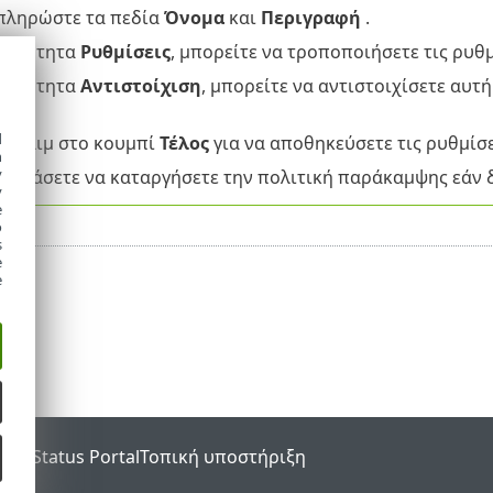
πληρώστε τα πεδία
Όνομα
και
Περιγραφή
.
ν ενότητα
Ρυθμίσεις
, μπορείτε να τροποποιήσετε τις ρυθμ
ν ενότητα
Αντιστοίχιση
, μπορείτε να αντιστοιχίσετε αυτ
υς).
d
ε κλιμ στο κουμπί
Τέλος
για να αποθηκεύσετε τις ρυθμίσε
h
y
ξεχάσετε να καταργήσετε την πολιτική παράκαμψης εάν δ
y
e
o
s
e
e
SET Status Portal
Τοπική υποστήριξη