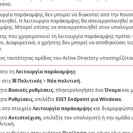
ρονα.
ουργία παράκαμψης δεν μπορεί να διακοπεί από την Κονσ
ποιηθεί. Η λειτουργία παράκαμψης θα απενεργοποιηθεί α
μψης. Μπορεί επίσης να απενεργοποιηθεί στον υπολογισ
της που χρησιμοποιεί τη λειτουργία παράκαμψης πρέπει ν
. Διαφορετικά, ο χρήστης δεν μπορεί να αποθηκεύσει τις
.
ος ταυτότητας ομάδας του Active Directory υποστηρίζεται
σετε τη
Λειτουργία παράκαμψης
:
 στις
Πολιτικές
>
Νέα πολιτική
.
τητα
Βασικές ρυθμίσεις
, πληκτρολογήστε ένα
Όνομα
και 
τητα
Ρυθμίσεις
, επιλέξτε
ESET Endpoint για Windows
.
κ στο στοιχείο
Λειτουργία παράκαμψης
και διαμορφώστε 
τητα
Αντιστοίχιση
, επιλέξτε τον υπολογιστή ή την ομάδ
λιτική.
τις ρυθμίσεις στην ενότητα
Περίληψη
και κάντε κλικ στο