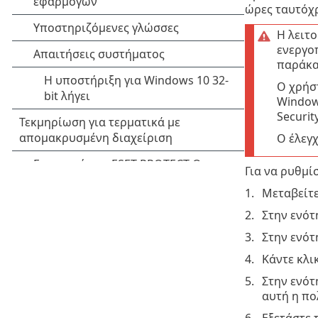
ώρες ταυτόχ
Η λειτ
ενεργο
παράκα
Ο χρήσ
Windows
Security
Ο έλεγχ
Για να ρυθμί
Μεταβείτε
Στην ενό
Στην ενό
Κάντε κλι
Στην ενό
αυτή η πο
Εξετάστε 