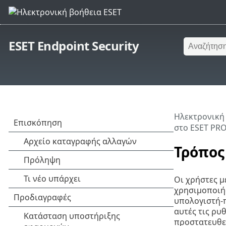
ESET Endpoint Security
Ηλεκτρονική
στο ESET PR
Τρόπος
Οι χρήστες μ
χρησιμοποιήσ
υπολογιστή-π
αυτές τις ρυ
προστατευθεί