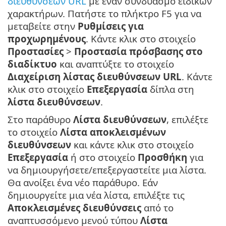
διευθύνσεων URL
με έναν συνδυασμό ειδικών
χαρακτήρων. Πατήστε το πλήκτρο F5 για να
μεταβείτε στην
Ρυθμίσεις για
προχωρημένους
. Κάντε κλικ στο στοιχείο
Προστασίες
>
Προστασία πρόσβασης στο
διαδίκτυο
και αναπτύξτε το στοιχείο
Διαχείριση λίστας διευθύνσεων URL
. Κάντε
κλικ στο στοιχείο
Επεξεργασία
δίπλα στη
λίστα διευθύνσεων
.
Στο παράθυρο
Λίστα διευθύνσεων
, επιλέξτε
το στοιχείο
Λίστα αποκλεισμένων
διευθύνσεων
και κάντε κλικ στο στοιχείο
Επεξεργασία
ή στο στοιχείο
Προσθήκη
για
να δημιουργήσετε/επεξεργαστείτε μια λίστα.
Θα ανοίξει ένα νέο παράθυρο. Εάν
δημιουργείτε μια νέα λίστα, επιλέξτε τις
Αποκλεισμένες διευθύνσεις
από το
αναπτυσσόμενο μενού τύπου
Λίστα