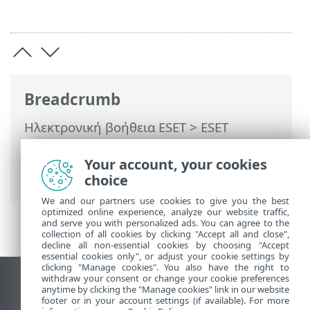
Breadcrumb
Ηλεκτρονική βοήθεια ESET
>
ESET
Endpoint Security
>
Συχνές ερωτήσεις
>
Πώς να αποκλείσετε τη λήψη ειδικών
Your account, your cookies
τύπων αρχείων από το Internet
choice
We and our partners use cookies to give you the best
optimized online experience, analyze our website traffic,
and serve you with personalized ads. You can agree to the
collection of all cookies by clicking "Accept all and close",
decline all non-essential cookies by choosing "Accept
essential cookies only", or adjust your cookie settings by
clicking "Manage cookies". You also have the right to
withdraw your consent or change your cookie preferences
Προβολή ιστότοπου επιφάνειας εργασίας
anytime by clicking the "Manage cookies" link in our website
footer or in your account settings (if available). For more
End of Life