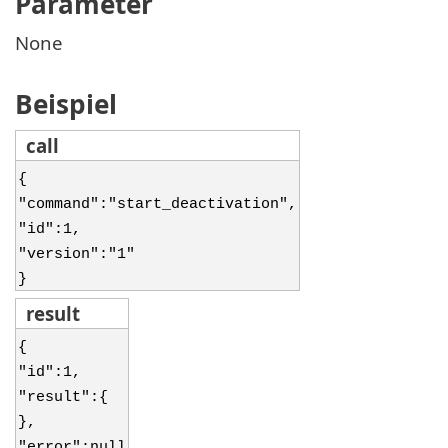
Parameter
None
Beispiel
call
{
"command":"start_deactivation",
"id":1,
"version":"1"
}
result
{
"id":1,
"result":{
},
"error":null