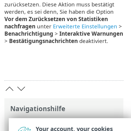
zurücksetzen. Diese Aktion muss bestätigt
werden, es sei denn, Sie haben die Option
Vor dem Zurücksetzen von Statistiken
nachfragen
unter
Erweiterte Einstellungen
>
Benachrichtigung
>
Interaktive Warnungen
>
Bestätigungsnachrichten
deaktiviert.
Navigationshilfe
ESET Online-Hilfe
>
ESET Endpoint
Security
>
ESET Endpoint Security
Your account, your cookies