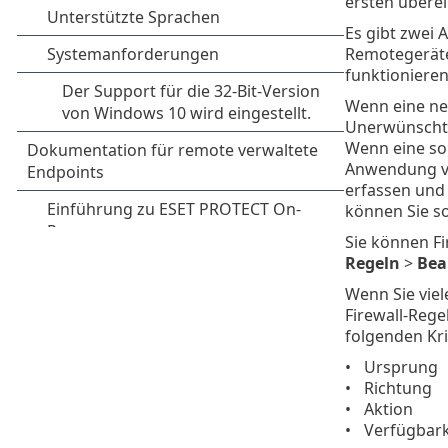
ersten übere
Es gibt zwei
Remotegeräte
funktioniere
Wenn eine neu
Unerwünschte
Wenn eine so
Anwendung ve
erfassen und
können Sie s
Sie können Fi
Regeln
>
Bea
Wenn Sie viel
Firewall-Regel
folgenden Krit
Ursprung
Richtung
Aktion
Verfügbark