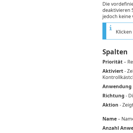
Die vordefini
deaktivieren 
jedoch keine 
Klicken
Spalten
Priorität
– Re
Aktiviert
- Ze
Kontrollkäst
Anwendung
Richtung
- D
Aktion
- Zeig
Name
– Name
Anzahl Anw