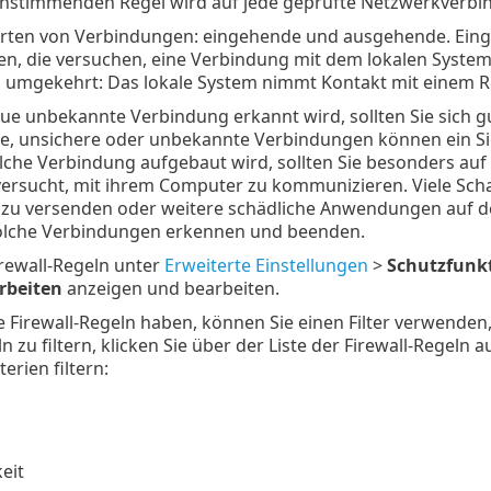
instimmenden Regel wird auf jede geprüfte Netzwerkverb
 Arten von Verbindungen: eingehende und ausgehende. E
n, die versuchen, eine Verbindung mit dem lokalen Syst
n umgekehrt: Das lokale System nimmt Kontakt mit einem R
e unbekannte Verbindung erkannt wird, sollten Sie sich gut
, unsichere oder unbekannte Verbindungen können ein Sich
lche Verbindung aufgebaut wird, sollten Sie besonders au
rsucht, mit ihrem Computer zu kommunizieren. Viele Sch
 zu versenden oder weitere schädliche Anwendungen auf de
olche Verbindungen erkennen und beenden.
rewall-Regeln unter
Erweiterte Einstellungen
>
Schutzfunk
rbeiten
anzeigen und bearbeiten.
e Firewall-Regeln haben, können Sie einen Filter verwend
n zu filtern, klicken Sie über der Liste der Firewall-Regeln a
erien filtern:
eit