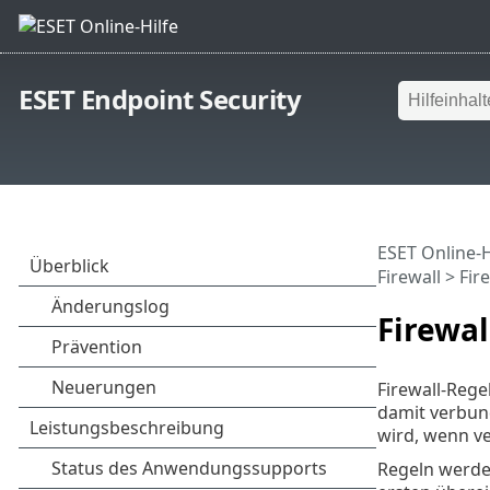
ESET Endpoint Security
ESET Online-H
Firewall
> Fir
Firewal
Firewall-Reg
damit verbund
wird, wenn v
Regeln werden