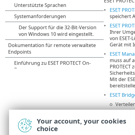
ESET PROTECT
ESET PROT
speichert 
ESET PROT
Ihrer Umge
von ESET-L
Gerät mit 
ESET Mana
muss auf a
PROTECT zu
Sicherheits
Mit der E
bereitstell
ESET Bridg
Verteile
Weiterl
Your account, your cookies
Schwachst
choice
scannt, um 