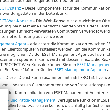
 besteht aus den folgenden Komponenten:
ECT Instanz
– Diese Komponente ist für die Kommunikatio
Anwendungsdaten in der Datenbank.
ECT-Web-Konsole
– Die -Web-Konsole ist die wichtigste Obe
bung. Sie bietet eine Übersicht über den Status der Clien
ösungen auf nicht verwalteten Computern verwendet werd
Internetverbindung aus verwenden.
gement Agent
– erleichtert die Kommunikation zwischen 
llen Clientcomputern installiert werden, um die Kommun
 ermöglichen. Da der ESET Management Agent auf dem Cli
szenarien speichern kann, wird mit dessen Einsatz die Reakt
SET PROTECT-Web-Konsole können Sie den
ESET Managemen
en. Bei Bedarf können Sie den
ESET Management Agenten
au
e
– Dieser Dienst kann zusammen mit ESET PROTECT verwen
n von Updates an Clientcomputer und von Installationspa
eiten der Kommunikation von ESET Management Agenten z
ellen- und Patch-Management
: Verfügbare Funktion inESE
installierte Software zu erkennen, die anfällig für Sicherhe