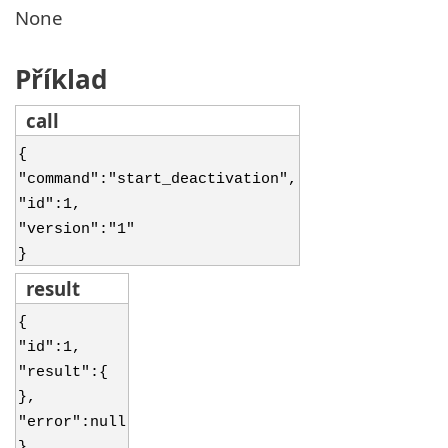
None
Příklad
call
{
"command":"start_deactivation",
"id":1,
"version":"1"
}
result
{
"id":1,
"result":{
},
"error":null
}