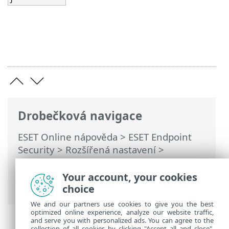
Drobečková navigace
ESET Online nápověda
>
ESET Endpoint
Security
>
Rozšířená nastavení
>
Vzdálené monitorování a správa (RMM)
>
Seznam ERMM JSON příkazů
> start
Your account, your cookies
deactivation
choice
We and our partners use cookies to give you the best
optimized online experience, analyze our website traffic,
and serve you with personalized ads. You can agree to the
collection of all cookies by clicking "Accept all and close",