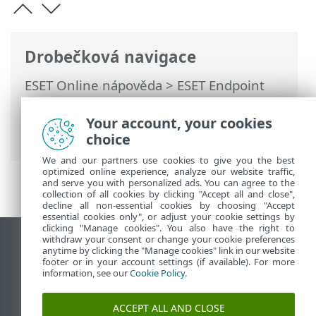
Drobečková navigace
ESET Online nápověda
>
ESET Endpoint
Security
>
Specifikace >
Systémové
požadavky
> Podpora 32bitového
Your account, your cookies
systému Windows 10 končí
choice
We and our partners use cookies to give you the best
optimized online experience, analyze our website traffic,
and serve you with personalized ads. You can agree to the
collection of all cookies by clicking "Accept all and close",
decline all non-essential cookies by choosing "Accept
essential cookies only", or adjust your cookie settings by
clicking "Manage cookies". You also have the right to
withdraw your consent or change your cookie preferences
Zobrazit verzi pro počítač
anytime by clicking the "Manage cookies" link in our website
footer or in your account settings (if available). For more
End of Life
information, see our
Cookie Policy
.
ESET Databáze znalostí
ESET Forum
ACCEPT ALL AND CLOSE