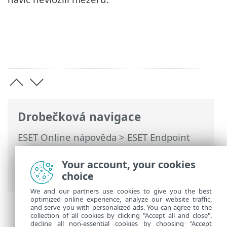
Drobečková navigace
ESET Online nápověda
>
ESET Endpoint
Security
>
Aktivace ESET Endpoint
Security
> Zadání licenčního klíče během
Your account, your cookies
aktivace
choice
We and our partners use cookies to give you the best
optimized online experience, analyze our website traffic,
and serve you with personalized ads. You can agree to the
collection of all cookies by clicking "Accept all and close",
decline all non-essential cookies by choosing "Accept