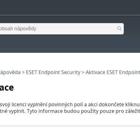
nápověda
>
ESET Endpoint Security
>
Aktivace ESET Endpoint
race
svoji licenci vyplnění povinných polí a akci dokončete klikn
né vyplnit. Tyto informace budou použity pouze pro záležitost