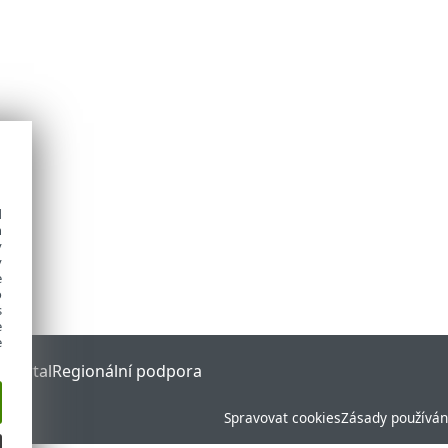
d
h
y
y
e
o
s
e
e
 Portal
Regionální podpora
Spravovat cookies
Zásady používán