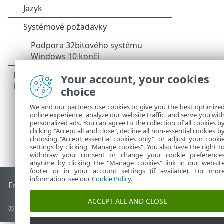
Your account, your cookies
choice
We and our partners use cookies to give you the best optimize
online experience, analyze our website traffic, and serve you wit
personalized ads. You can agree to the collection of all cookies b
clicking "Accept all and close", decline all non-essential cookies b
choosing "Accept essential cookies only", or adjust your cooki
settings by clicking "Manage cookies". You also have the right t
withdraw your consent or change your cookie preference
anytime by clicking the "Manage cookies" link in our websit
footer or in your account settings (if available). For mor
information, see our
Cookie Policy
.
End of Life
ESET Databáze znalostí
ESET Forum
ESET Status
ACCEPT ALL AND CLOSE
© 1992 - 2026 ESET, spol. s r.o. - Všechna práva vyhrazena.