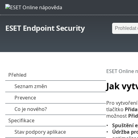
ESET Endpoint Security
ESET Online 
Jak vyt
Pro vytvoření
tlačítko
Přida
možnost
Při
Spuštění e
Údržba pr