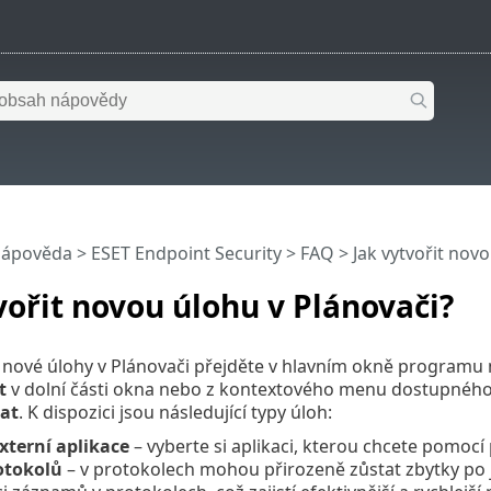
nápověda
>
ESET Endpoint Security
>
FAQ
> Jak vytvořit nov
vořit novou úlohu v Plánovači?
 nové úlohy v Plánovači přejděte v hlavním okně programu
t
v dolní části okna nebo z kontextového menu dostupného 
dat
. K dispozici jsou následující typy úloh:
xterní aplikace
– vyberte si aplikaci, kterou chcete pomocí 
otokolů
– v protokolech mohou přirozeně zůstat zbytky po 