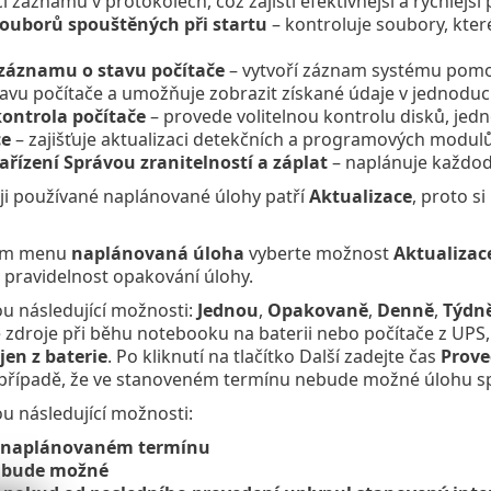
i záznamů v protokolech, což zajistí efektivnější a rychlejší p
ouborů spouštěných při startu
– kontroluje soubory, které
 záznamu o stavu počítače
– vytvoří záznam systému pom
tavu počítače a umožňuje zobrazit získané údaje v jednoduc
kontrola počítače
– provede volitelnou kontrolu disků, jedn
ce
– zajišťuje aktualizaci detekčních a programových modulů
ařízení Správou zranitelností a záplat
– naplánuje každode
ji používané naplánované úlohy patří
Aktualizace
, proto s
cím menu
naplánovaná úloha
vyberte možnost
Aktualizac
 pravidelnost opakování úlohy.
sou následující možnosti:
Jednou
,
Opakovaně
,
Denně
,
Týdn
 zdroje při běhu notebooku na baterii nebo počítače z UP
jen z baterie
. Po kliknutí na tlačítko Další zadejte čas
Prove
 případě, že ve stanoveném termínu nebude možné úlohu sp
ou následující možnosti:
m naplánovaném termínu
o bude možné