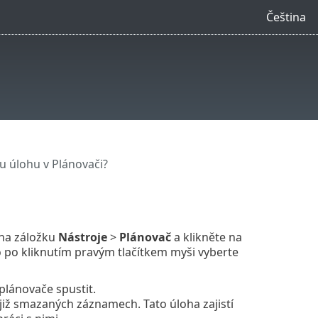
Čeština
ou úlohu v Plánovači?
 na záložku
Nástroje
>
Plánovač
a klikněte na
po kliknutím pravým tlačítkem myši vyberte
plánovače spustit.
již smazaných záznamech. Tato úloha zajistí