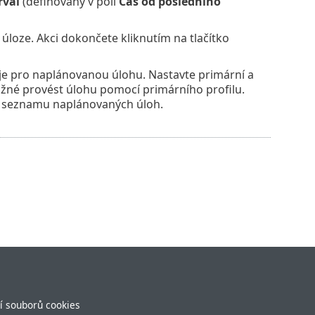
rval
(definovaný v poli
Čas od posledního
loze. Akci dokončete kliknutím na tlačítko
ije pro naplánovanou úlohu. Nastavte primární a
ožné provést úlohu pomocí primárního profilu.
o seznamu naplánovaných úloh.
í souborů cookies