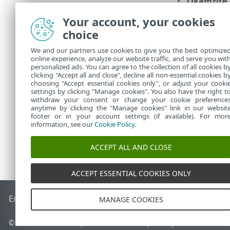
Okamžitě,
spuštění
)
Your account, your cookies
V dalším krok
choice
Dokončit.
We and our partners use cookies to give you the best optimize
Následně se z
online experience, analyze our website traffic, and serve you wit
sekundární pr
personalized ads. You can agree to the collection of all cookies b
Kliknutím na 
clicking "Accept all and close", decline all non-essential cookies b
choosing "Accept essential cookies only", or adjust your cooki
settings by clicking "Manage cookies". You also have the right t
withdraw your consent or change your cookie preference
anytime by clicking the "Manage cookies" link in our websit
footer or in your account settings (if available). For mor
information, see our
Cookie Policy
.
ACCEPT ALL AND CLOSE
ACCEPT ESSENTIAL COOKIES ONLY
End of Life
ESET Databáze znalostí
ESET Forum
ESET Status
MANAGE COOKIES
© 1992 - 2026 ESET, spol. s r.o. - Všechna práva vyhrazena.