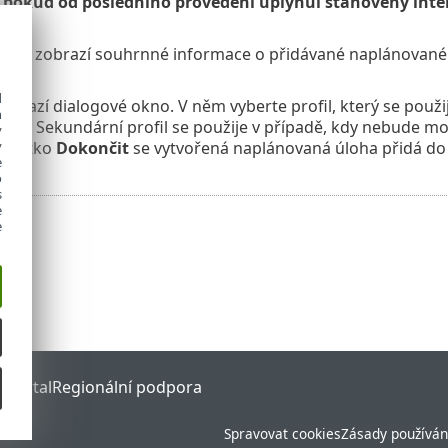
 pokud od posledního provedení uplynul stanovený inte
u se zobrazí souhrnné informace o přidávané naplánované ú
d
obrazí dialogové okno. V něm vyberte profil, který se použ
h
ofil. Sekundární profil se použije v případě, kdy nebude m
y
tlačítko
Dokončit
se vytvořená naplánovaná úloha přidá d
y
e
o
s
e
e
 Portal
Regionální podpora
Spravovat cookies
Zásady používán