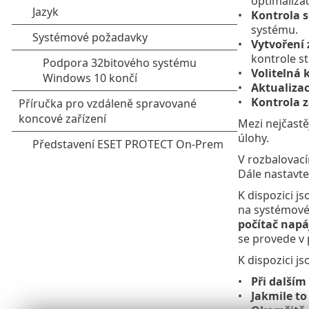
optimalizac
Kontrola s
systému.
Vytvoření
kontrole s
Volitelná 
Aktualiza
Kontrola z
Mezi nejčastě
úlohy.
V rozbalova
Dále nastavte
K dispozici j
na systémové
počítač napá
se provede v
K dispozici js
Při další
Jakmile t