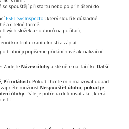
ráci s nimi.
 se spouštějí při startu nebo po přihlášení do
ocí
ESET SysInspector
, který slouží k důkladné
hé a čitelné formě.
otlivých složek a souborů na počítači,
.
nní kontrolu zranitelností a záplat.
i podrobněji popíšeme přidání nové aktualizační
e
. Zadejte
Název úlohy
a klikněte na tlačítko
Další
.
ě
,
Při události
. Pokud chcete minimalizovat dopad
S, zapněte možnost
Nespouštět úlohu, pokud je
dení úlohy
. Dále je potřeba definovat akci, která
ustit.