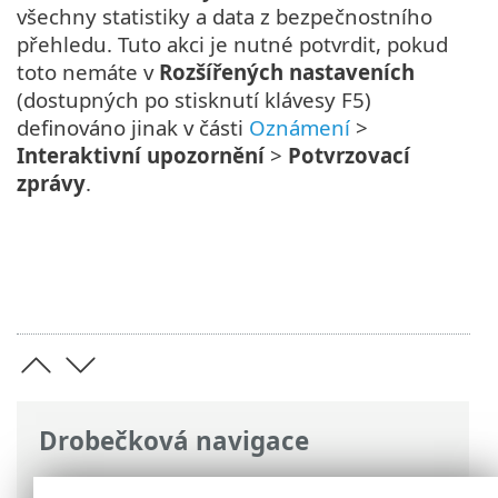
všechny statistiky a data z bezpečnostního
přehledu. Tuto akci je nutné potvrdit, pokud
toto nemáte v
Rozšířených nastaveních
(dostupných po stisknutí klávesy F5)
definováno jinak v části
Oznámení
>
Interaktivní upozornění
>
Potvrzovací
zprávy
.
Drobečková navigace
ESET Online nápověda
>
ESET Endpoint