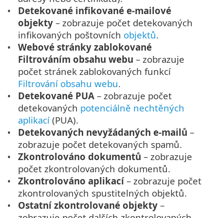
Detekované infikované e-mailové
objekty
– zobrazuje počet detekovaných
infikovaných poštovních
objektů
.
Webové stránky zablokované
Filtrováním obsahu webu
– zobrazuje
počet stránek zablokovaných funkcí
Filtrování obsahu webu
.
Detekované PUA
– zobrazuje počet
detekovaných
potenciálně nechtěných
aplikací
(PUA).
Detekovaných nevyžádaných e-mailů
–
zobrazuje počet detekovaných spamů.
Zkontrolováno dokumentů
– zobrazuje
počet zkontrolovaných dokumentů.
Zkontrolováno aplikací
– zobrazuje počet
zkontrolovaných spustitelných objektů.
Ostatní zkontrolované objekty
–
zobrazuje počet dalších zkontrolovaných