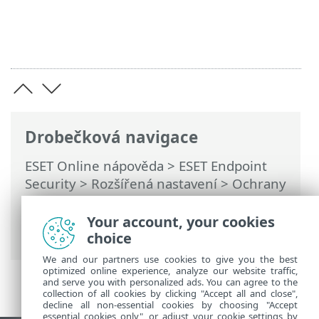
Drobečková navigace
ESET Online nápověda
>
ESET Endpoint
Security
>
Rozšířená nastavení
>
Ochrany
>
Ochrana síťového připojení
>
Firewall
>
Pravidla firewallu
> Přidání a úprava
Your account, your cookies
pravidel firewallu
choice
We and our partners use cookies to give you the best
optimized online experience, analyze our website traffic,
and serve you with personalized ads. You can agree to the
collection of all cookies by clicking "Accept all and close",
decline all non-essential cookies by choosing "Accept
essential cookies only", or adjust your cookie settings by