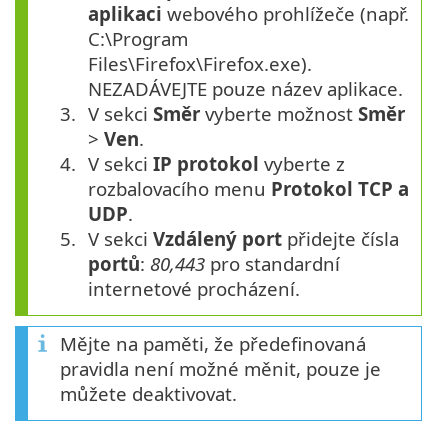
aplikaci
webového prohlížeče (např.
C:\Program
Files\Firefox\Firefox.exe).
NEZADÁVEJTE pouze název aplikace.
V sekci
Směr
vyberte možnost
Směr
>
Ven
.
V sekci
IP protokol
vyberte z
rozbalovacího menu
Protokol
TCP a
UDP
.
V sekci
Vzdálený port
přidejte čísla
portů
:
80,443
pro standardní
internetové procházení.
Mějte na paměti, že předefinovaná
pravidla není možné měnit, pouze je
můžete deaktivovat.