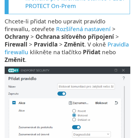
PROTECT On-Prem
Chcete-li přidat nebo upravit pravidlo
firewallu, otevřete
Rozšířená nastavení
>
Ochrany
>
Ochrana síťového připojení
>
Firewall
>
Pravidla
>
Změnit
. V okně
Pravidla
firewallu
klikněte na tlačítko
Přidat
nebo
Změnit
.