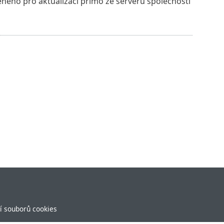
eného pro aktualizaci přímo ze serverů společnosti
í souborů cookies