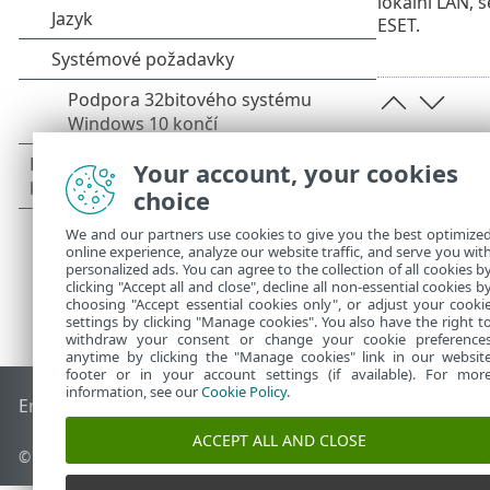
lokální LAN, 
ESET.
Your account, your cookies
choice
We and our partners use cookies to give you the best optimize
online experience, analyze our website traffic, and serve you wit
personalized ads. You can agree to the collection of all cookies b
clicking "Accept all and close", decline all non-essential cookies b
choosing "Accept essential cookies only", or adjust your cooki
settings by clicking "Manage cookies". You also have the right t
withdraw your consent or change your cookie preference
anytime by clicking the "Manage cookies" link in our websit
footer or in your account settings (if available). For mor
information, see our
Cookie Policy
.
End of Life
ESET Databáze znalostí
ESET Forum
ESET Status
ACCEPT ALL AND CLOSE
© 1992 - 2026 ESET, spol. s r.o. - Všechna práva vyhrazena.