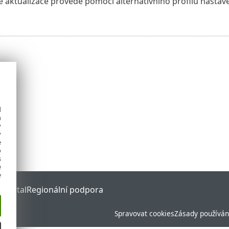
se aktualizace provede pomocí alternativního profilu nastav
d
h
y
y
e
o
s
e
e
 Portal
Regionální podpora
Spravovat cookies
Zásady používán