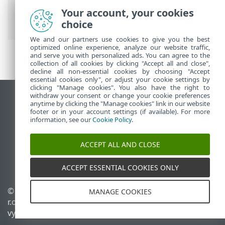
Uživatelské rozhraní
> Prvky
Your account, your cookies
uživatelského rozhraní
choice
We and our partners use cookies to give you the best
optimized online experience, analyze our website traffic,
and serve you with personalized ads. You can agree to the
collection of all cookies by clicking "Accept all and close",
decline all non-essential cookies by choosing "Accept
essential cookies only", or adjust your cookie settings by
clicking "Manage cookies". You also have the right to
withdraw your consent or change your cookie preferences
Zobrazit verzi pro počítač
anytime by clicking the "Manage cookies" link in our website
footer or in your account settings (if available). For more
End of Life
information, see our
Cookie Policy
.
ESET Databáze znalostí
ESET Forum
ACCEPT ALL AND CLOSE
ESET Status Portal
Regionální podpora
ACCEPT ESSENTIAL COOKIES ONLY
© 1992 - 2026 ESET, spol. s
Spravovat cookies
MANAGE COOKIES
r.o. - Všechna práva
Zásady používání souborů
vyhrazena.
cookies