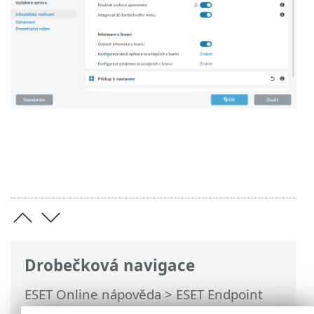
Drobečková navigace
ESET Online nápověda
>
ESET Endpoint
Security
>
Rozšířená nastavení
>