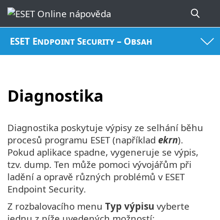
ESET Endpoint Security – Obsah
Diagnostika
Diagnostika poskytuje výpisy ze selhání běhu
procesů programu ESET (například
ekrn
).
Pokud aplikace spadne, vygeneruje se výpis,
tzv. dump. Ten může pomoci vývojářům při
ladění a opravě různých problémů v ESET
Endpoint Security.
Z rozbalovacího menu
Typ výpisu
vyberte
jednu z níže uvedených možností: