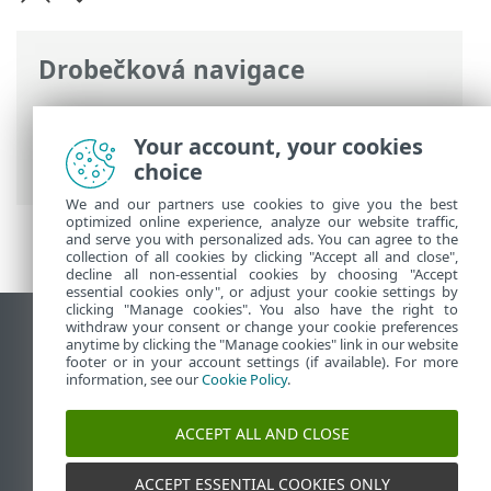
Drobečková navigace
ESET Online nápověda
>
ESET Endpoint
Security
>
Rozšířená nastavení
> Řešení
Your account, your cookies
problémů > Diagnostika
choice
We and our partners use cookies to give you the best
optimized online experience, analyze our website traffic,
and serve you with personalized ads. You can agree to the
collection of all cookies by clicking "Accept all and close",
decline all non-essential cookies by choosing "Accept
essential cookies only", or adjust your cookie settings by
clicking "Manage cookies". You also have the right to
withdraw your consent or change your cookie preferences
Zobrazit verzi pro počítač
anytime by clicking the "Manage cookies" link in our website
footer or in your account settings (if available). For more
End of Life
information, see our
Cookie Policy
.
ESET Databáze znalostí
ESET Forum
ACCEPT ALL AND CLOSE
ESET Status Portal
Regionální podpora
ACCEPT ESSENTIAL COOKIES ONLY