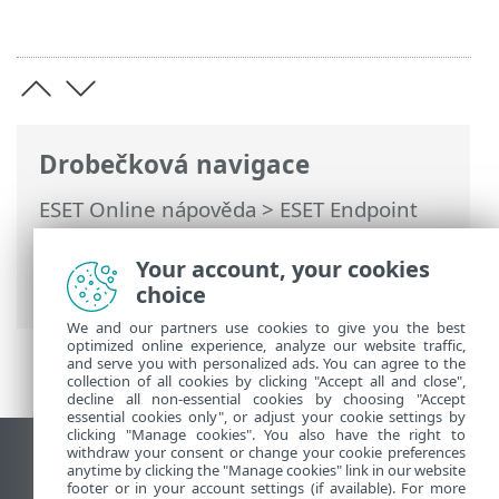
Drobečková navigace
ESET Online nápověda
>
ESET Endpoint
Security
>
Rozšířená nastavení
>
Ochrany
>
Správa zařízení
> Editor pravidel ve
Your account, your cookies
správě zařízení
choice
We and our partners use cookies to give you the best
optimized online experience, analyze our website traffic,
and serve you with personalized ads. You can agree to the
collection of all cookies by clicking "Accept all and close",
decline all non-essential cookies by choosing "Accept
essential cookies only", or adjust your cookie settings by
clicking "Manage cookies". You also have the right to
withdraw your consent or change your cookie preferences
Zobrazit verzi pro počítač
anytime by clicking the "Manage cookies" link in our website
footer or in your account settings (if available). For more
End of Life