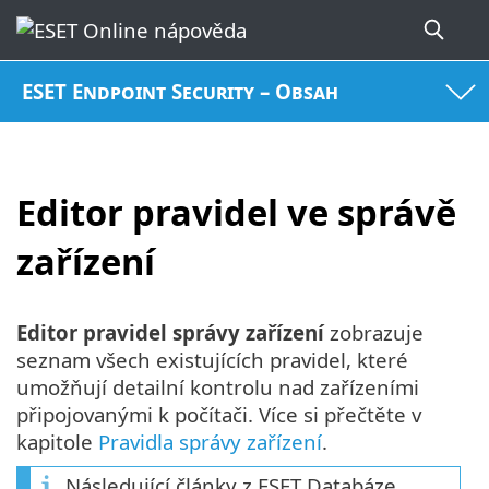
ESET Endpoint Security – Obsah
Editor pravidel ve správě
zařízení
Editor pravidel správy zařízení
zobrazuje
seznam všech existujících pravidel, které
umožňují detailní kontrolu nad zařízeními
připojovanými k počítači. Více si přečtěte v
kapitole
Pravidla správy zařízení
.
Následující články z ESET Databáze