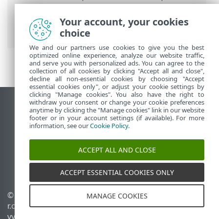
Security
>
Použití ESET Endpoint Security
>
Nástroje
>
Odeslání vzorku k analýze
>
Your account, your cookies
Falešně detekovaná stránka
choice
We and our partners use cookies to give you the best
optimized online experience, analyze our website traffic,
and serve you with personalized ads. You can agree to the
collection of all cookies by clicking "Accept all and close",
decline all non-essential cookies by choosing "Accept
essential cookies only", or adjust your cookie settings by
clicking "Manage cookies". You also have the right to
withdraw your consent or change your cookie preferences
Zobrazit verzi pro počítač
anytime by clicking the "Manage cookies" link in our website
footer or in your account settings (if available). For more
End of Life
information, see our
Cookie Policy
.
ESET Databáze znalostí
ESET Forum
ACCEPT ALL AND CLOSE
ESET Status Portal
Regionální podpora
ACCEPT ESSENTIAL COOKIES ONLY
© 1992 - 2026 ESET, spol. s
Spravovat cookies
MANAGE COOKIES
r.o. - Všechna práva
Zásady používání souborů
vyhrazena.
cookies