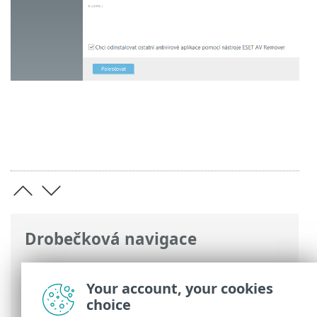
Drobečková navigace
ESET Online nápověda
>
ESET Endpoint
Security
>
Instalace/Aktualizace
>
Your account, your cookies
Instalace včetně ESET AV Remover
choice