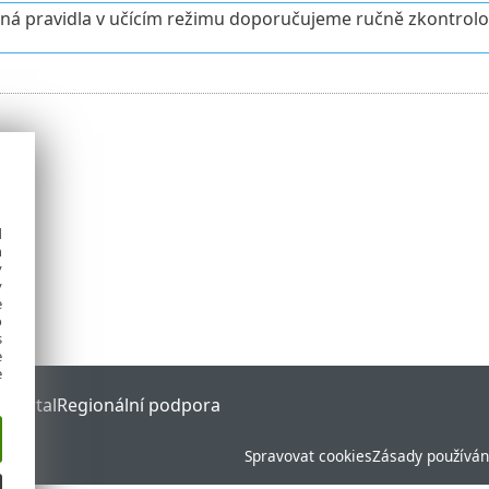
ná pravidla v učícím režimu doporučujeme ručně zkontrolo
d
h
y
y
e
o
s
e
e
 Portal
Regionální podpora
Spravovat cookies
Zásady používán