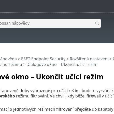
nápověda
>
ESET Endpoint Security
>
Rozšířená nastavení
>
cího režimu
> Dialogové okno – Ukončit učící režim
vé okno – Ukončit učící režim
tanovené doby vyhrazené pro učící režim, budete vyzváni k
orského
režimu filtrování. Ve chvíli, kdy běžel firewall v uč
rmací o jednotlivých režimech filtrování přejděte do kapitol