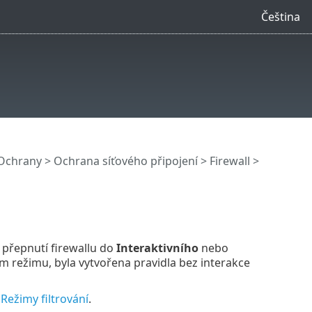
Čeština
Ochrany
>
Ochrana síťového připojení
>
Firewall
>
 přepnutí firewallu do
Interaktivního
nebo
ícím režimu, byla vytvořena pravidla bez interakce
y
Režimy filtrování
.