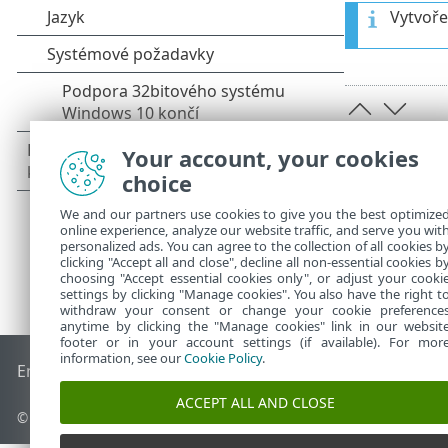
Vytvoře
Your account, your cookies
choice
We and our partners use cookies to give you the best optimize
online experience, analyze our website traffic, and serve you wit
personalized ads. You can agree to the collection of all cookies b
clicking "Accept all and close", decline all non-essential cookies b
choosing "Accept essential cookies only", or adjust your cooki
settings by clicking "Manage cookies". You also have the right t
withdraw your consent or change your cookie preference
anytime by clicking the "Manage cookies" link in our websit
footer or in your account settings (if available). For mor
information, see our
Cookie Policy
.
End of Life
ESET Databáze znalostí
ESET Forum
ESET Status
ACCEPT ALL AND CLOSE
© 1992 - 2026 ESET, spol. s r.o. - Všechna práva vyhrazena.