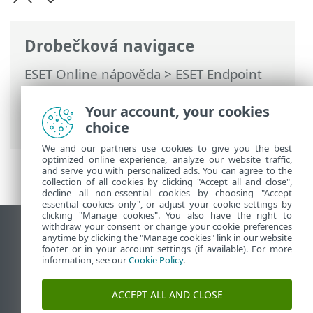
Drobečková navigace
ESET Online nápověda
>
ESET Endpoint
Security
>
Instalace/Aktualizace
>
Instalace (.exe)
> Změna instalační složky
Your account, your cookies
(.exe)
choice
We and our partners use cookies to give you the best
optimized online experience, analyze our website traffic,
and serve you with personalized ads. You can agree to the
collection of all cookies by clicking "Accept all and close",
decline all non-essential cookies by choosing "Accept
essential cookies only", or adjust your cookie settings by
clicking "Manage cookies". You also have the right to
withdraw your consent or change your cookie preferences
Zobrazit verzi pro počítač
anytime by clicking the "Manage cookies" link in our website
footer or in your account settings (if available). For more
End of Life
information, see our
Cookie Policy
.
ESET Databáze znalostí
ESET Forum
ACCEPT ALL AND CLOSE
ESET Status Portal