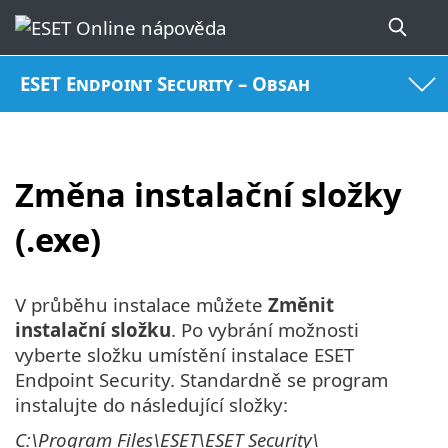
ESET Endpoint Security – Obsah
Změna instalační složky
(.exe)
V průběhu instalace můžete
Změnit
instalační složku
. Po vybrání možnosti
vyberte složku umístění instalace ESET
Endpoint Security. Standardně se program
instalujte do následující složky:
C:\Program Files\ESET\ESET Security\