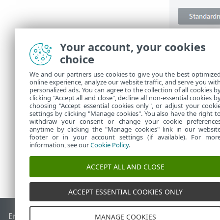
Ve výchozím n
Your account, your cookies
Aktualizace
choice
ponechat tak, 
We and our partners use cookies to give you the best optimize
Pro optimální
online experience, analyze our website traffic, and serve you wit
Licenční klíč 
personalized ads. You can agree to the collection of all cookies b
můžete jej za
clicking "Accept all and close", decline all non-essential cookies b
choosing "Accept essential cookies only", or adjust your cooki
settings by clicking "Manage cookies". You also have the right t
withdraw your consent or change your cookie preference
anytime by clicking the "Manage cookies" link in our websit
footer or in your account settings (if available). For mor
information, see our
Cookie Policy
.
ACCEPT ALL AND CLOSE
ACCEPT ESSENTIAL COOKIES ONLY
End of Life
ESET Databáze znalostí
ESET Forum
ESET Status
MANAGE COOKIES