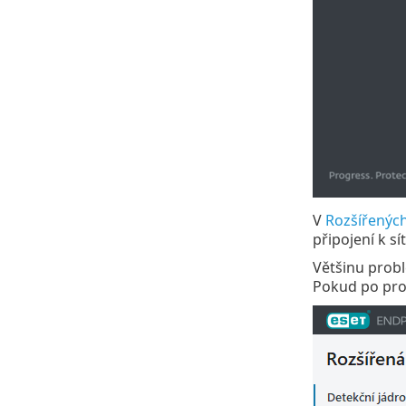
V
Rozšířenýc
připojení k sí
Většinu probl
Pokud po pro