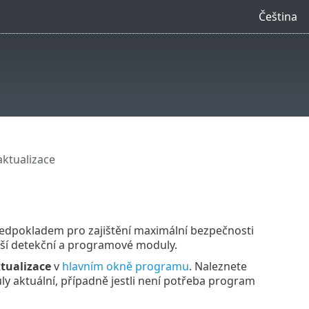
Čeština
aktualizace
ředpokladem pro zajištění maximální bezpečnosti
jší detekční a programové moduly.
tualizace
v
hlavním okně programu
. Naleznete
ly aktuální, případně jestli není potřeba program