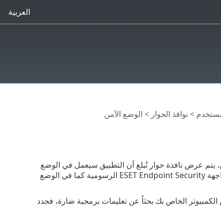
العربية
مستخدم
> نوافذ الحوار > الوضع الآمن
ة لبرنامج ESET Endpoint Security في الوضع الآمن، يتم عرض نافذة حوار تُبلغ أن التطبيق سيعمل في الوضع
الآمن. ونظراً لأن تشغيل كل البرامج يكون محدوداً في الوضع الآمن، فمن الممكن فتح واجهة ESET Endpoint Security الرسومية كما في الوضع
كمبيوتر الخاص بك بحثاً عن تعليمات برمجية ضارة، فحدد