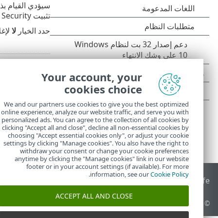
سيؤدي القيام بذ
تثبيت ESET Endpoint Security.
حدد الخيار
لا
لإغلاق ن
Your account, your
cookies choice
We and our partners use cookies to give you the best optimized
online experience, analyze our website traffic, and serve you with
personalized ads. You can agree to the collection of all cookies by
clicking "Accept all and close", decline all non-essential cookies by
choosing "Accept essential cookies only", or adjust your cookie
settings by clicking "Manage cookies". You also have the right to
withdraw your consent or change your cookie preferences
anytime by clicking the "Manage cookies" link in our website
footer or in your account settings (if available). For more
.
information, see our
Cookie Policy
End of Life
قاعدة معارف ESET
منتدى ESET
ESET Status Portal
ا
ACCEPT ALL AND CLOSE
© 1992 - 2026 ESET, spol. s r.o.‎ - جميع الحقوق محفوظة.