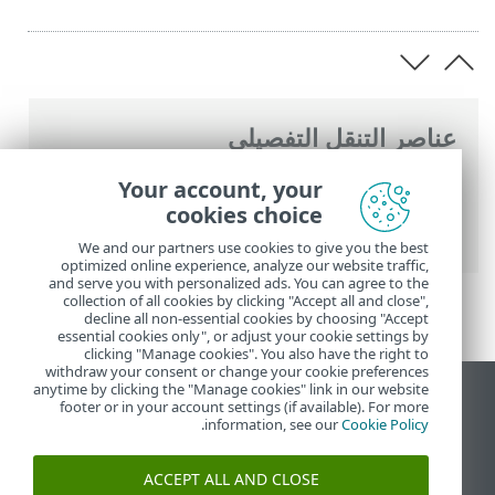
عناصر التنقل التفصيلي
تعليمات ESET عبر الإنترنت
>
ESET Endpoint
Your account, your
Security
>
الإعداد المتقدم
>
الإعلامات
>
cookies choice
إعلامات سطح المكتب
> تخصيص الإعلامات
We and our partners use cookies to give you the best
optimized online experience, analyze our website traffic,
and serve you with personalized ads. You can agree to the
collection of all cookies by clicking "Accept all and close",
decline all non-essential cookies by choosing "Accept
essential cookies only", or adjust your cookie settings by
clicking "Manage cookies". You also have the right to
withdraw your consent or change your cookie preferences
anytime by clicking the "Manage cookies" link in our website
عرض موقع سطح المكتب
footer or in your account settings (if available). For more
.
information, see our
Cookie Policy
End of Life
قاعدة معارف ESET
ACCEPT ALL AND CLOSE
منتدى ESET