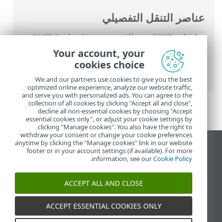
عناصر التنقل التفصيلي
تعليمات ESET عبر الإنترنت
>
ESET Endpoint
Security
>
الأسئلة الشائعة
> كيفية توصيل
Your account, your
ESET Endpoint Security بـ ESET PROTECT
cookies choice
On-Prem
We and our partners use cookies to give you the best
optimized online experience, analyze our website traffic,
and serve you with personalized ads. You can agree to the
collection of all cookies by clicking "Accept all and close",
decline all non-essential cookies by choosing "Accept
essential cookies only", or adjust your cookie settings by
clicking "Manage cookies". You also have the right to
withdraw your consent or change your cookie preferences
anytime by clicking the "Manage cookies" link in our website
عرض موقع سطح المكتب
footer or in your account settings (if available). For more
.
information, see our
Cookie Policy
End of Life
قاعدة معارف ESET
ACCEPT ALL AND CLOSE
منتدى ESET
ESET Status Portal
ACCEPT ESSENTIAL COOKIES ONLY
الدعم الإقليمي