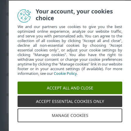
Masaüstü sitesini görüntüle
Your account, your cookies
choice
ESET Bilgi Bankası
We and our partners use cookies to give you the best
optimized online experience, analyze our website traffic,
and serve you with personalized ads. You can agree to the
collection of all cookies by clicking "Accept all and close",
ESET Forumu
decline all non-essential cookies by choosing "Accept
essential cookies only", or adjust your cookie settings by
clicking "Manage cookies". You also have the right to
withdraw your consent or change your cookie preferences
Bölgesel destek
anytime by clicking the "Manage cookies" link in our website
footer or in your account settings (if available). For more
information, see our
Cookie Policy
.
Çerezleri yönet
ACCEPT ALL AND CLOSE
ACCEPT ESSENTIAL COOKIES ONLY
ESET Kullanıcı Kılavuzları
MANAGE COOKIES
©
1992-2026
ESET, spol. s r.o. - Tüm hakları saklıdır.